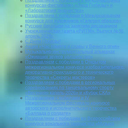
Поздравляем с победами в Международных
конкурсах-фестивалях «Лица Победы» и
«Лаборатория творчества»
Поздравляем с победами в Международном
конкурсе для художников «Галерея образов»
Русские богатыри на занятиях рисованием
Учрежденческая газета «РИТМ». Выпуск №36,
апрель 2026г.
С Днем Победы!
Акция «Час памяти и славы у Вечного огня»
Музыкально-инструментальный альманах
«Оживших звуков волшебство»
Поздравляем с победами в Открытом
межрегиональном конкурсе изобразительного,
декоративно-прикладного и технического
творчества «Секреты мастеров»
Поздравляем с победами в региональных
соревнованиях по танцевальному спорту
«Весенняя капель-2026» и «Кубок СКА»
Поздравляем с победами в IV
Межрегиональном фестивале-конкурсе
авторского и исполнительского творчества
«Баллада о солдате»
Поздравляем с победами во Всероссийском
конкурсе вокального творчества «Музыка