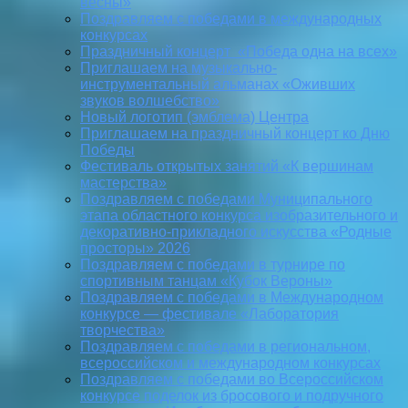
весны»
Поздравляем с победами в международных
конкурсах
Праздничный концерт «Победа одна на всех»
Приглашаем на музыкально-
инструментальный альманах «Оживших
звуков волшебство»
Новый логотип (эмблема) Центра
Приглашаем на праздничный концерт ко Дню
Победы
Фестиваль открытых занятий «К вершинам
мастерства»
Поздравляем с победами Муниципального
этапа областного конкурса изобразительного и
декоративно-прикладного искусства «Родные
просторы» 2026
Поздравляем с победами в турнире по
спортивным танцам «Кубок Вероны»
Поздравляем с победами в Международном
конкурсе — фестивале «Лаборатория
творчества»
Поздравляем с победами в региональном,
всероссийском и международном конкурсах
Поздравляем с победами во Всероссийском
конкурсе поделок из бросового и подручного