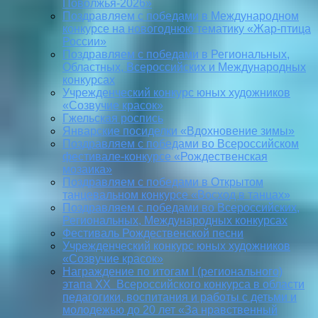
Поволжья-2026»
Поздравляем с победами в Международном
конкурсе на новогоднюю тематику «Жар-птица
России»
Поздравляем с победами в Региональных,
Областных, Всероссийских и Международных
конкурсах
Учрежденческий конкурс юных художников
«Созвучие красок»
Гжельская роспись
Январские посиделки «Вдохновение зимы»
Поздравляем с победами во Всероссийском
фестивале-конкурсе «Рождественская
мозаика»
Поздравляем с победами в Открытом
танцевальном конкурсе «Восход в танцах»
Поздравляем с победами во Всероссийских,
Региональных, Международных конкурсах
Фестиваль Рождественской песни
Учрежденческий конкурс юных художников
«Созвучие красок»
Награждение по итогам I (регионального)
этапа XX Всероссийского конкурса в области
педагогики, воспитания и работы с детьми и
молодежью до 20 лет «За нравственный