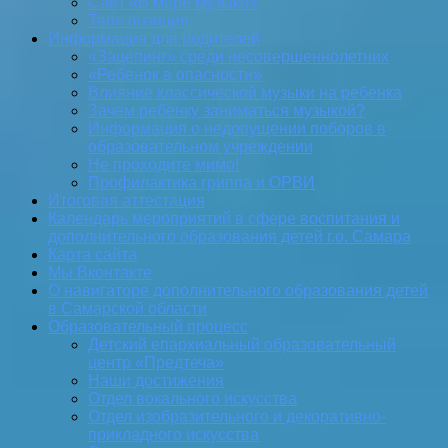
Сайт «В мире музыки»
Твоя позиция
Информация для родителей
«Зацепинг» среди несовершеннолетних
«Ребенок в опасности»
Влияние классической музыки на ребенка
Зачем ребенку заниматься музыкой?
Информация о недопущении поборов в
образовательном учреждении
Не проходите мимо!
Профилактика гриппа и ОРВИ
Итоговая аттестация
Календарь мероприятий в сфере воспитания и
дополнительного образования детей г.о. Самара
Карта сайта
Мы Вконтакте
О навигаторе дополнительного образования детей
в Самарской области
Образовательный процесс
Детский епархиальный образовательный
центр «Предтеча»
Наши достижения
Отдел вокального искусства
Отдел изобразительного и декоративно-
прикладного искусства