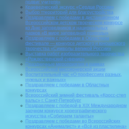
подвиг учителя»
Краеведческий экскурс «Сердце России»
Выбор ттерриторий для благоустройства
Поздравляем с победами в дистанционном
Всероссийском детском творческом конкурсе
ко Дню заповедников и национальных
парков «В мире заповедной природы»
Поздравляем с победами в Областном
фестивале — конкурсе детского и юношеского
творчества «Символы великой России»
Выставка работ изобразительного творчества
«Рождественский сувенир»
Праздничные мероприятия в рамках
Всероссийской миссионерской акции
Воспитательный час «О профессиях разных,
нужных и важных»
Поздравляем с победами в Областных
конкурсах
Всероссийский зимний фестиваль «Кросс-степ
вальс» г. Санкт-Петербург
Поздравляем с победой в XIX Международном
заочном конкурсе хореографического
искусства «Собираем таланты»
Поздравляем с победами во Всероссийских
конкурсах «Анималист» и «Всё из пластилина»