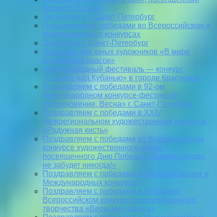
Великой Победе
Экскурсия в г. Санкт-Петербург
Поздравляем с победами во Всероссийском и
Международных конкурсах
Экскурсия г. Санкт-Петербург
Праздник для юных художников «В мире
волшебных красок»
Международный фестиваль — конкурс
«Солнце над Кубанью» в городе Краснодар
Поздравляем с победами в 92-ом
Международном конкурсе-фестивале
«Вдохновение. Весна» г. Санкт-Петербург
Поздравляем с победами в XXIV
Межрегиональном художественном конкурсе
«Радужная кисть»
Поздравляем с победами во Всероссийском
конкурсе художественного слова,
посвященного Дню Победы «Помнит сердце,
не забудет никогда!»
Поздравляем с победами во Всероссийских и
Международных конкурсах
Поздравляем с победами в Открытом
Всероссийском конкурсе художественного
творчества «Весенняя капель»