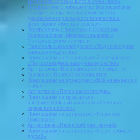
материала «Из обычного в необычное»
Поздравляем с победами во Всероссийском
конкурсе изобразительного искусства,
декоративно-прикладного творчества и
фотографии «Весна в красках»
Поздравляем с победами в Областном,
Всероссийском, Межрегиональном и
Международном конкурсах
Танцевальный калейдоскоп «Под созвездием
народного единства»
Приглашаем на танцевальный калейдоскоп
«Под созвездием народного единства»
Арт- встреча «Всё начинается с любви…»
Внимание! Перенос мероприятия
Приглашаем на арт-встречу «Всё начинается с
любви
Арт-встреча «Песенное созвездие»
Приглашаем на музыкально-
инструментальный альманах «Оживших
звуков волшебство»
Приглашаем на арт-встречу «Песенное
созвездие»
Арт-встреча «Песня собирает друзей»
Приглашаем на арт-встречу «Песня собирает
друзей»