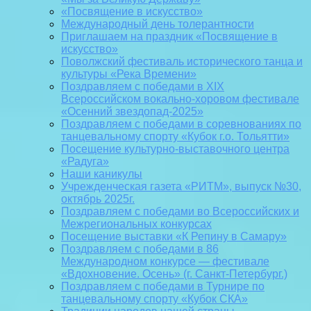
«Посвящение в искусство»
Международный день толерантности
Приглашаем на праздник «Посвящение в
искусство»
Поволжский фестиваль исторического танца и
культуры «Река Времени»
Поздравляем с победами в XIX
Всероссийском вокально-хоровом фестивале
«Осенний звездопад-2025»
Поздравляем с победами в соревнованиях по
танцевальному спорту «Кубок г.о. Тольятти»
Посещение культурно-выставочного центра
«Радуга»
Наши каникулы
Учрежденческая газета «РИТМ», выпуск №30,
октябрь 2025г.
Поздравляем с победами во Всероссийских и
Межрегиональных конкурсах
Посещение выставки «К Репину в Самару»
Поздравляем с победами в 86
Международном конкурсе — фестивале
«Вдохновение. Осень» (г. Санкт-Петербург.)
Поздравляем с победами в Турнире по
танцевальному спорту «Кубок СКА»