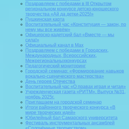
Поздравляем с победами в III Открытом
региональном конкурсе детско-юношеского
творчества «Ай да детки-2025!»
Пушкинская карта
Воспитательный час «Конституция — закон, по
нему мы все живём»
Офицерско-кадетский бал «Вместе — мы
сила!»
Официальный канал в Max
Поздравляем с победами в Городских,
Международных, Всероссийских,
Межрегиональныхконкурсах
Педагогический мониторинг
Городской семинар: «Формирование навыков
вокально-сценического мастерства»
День героев Отечества
Воспитательный час «О правах играя и читая»
Учрежденческая газета «РИТМ». Выпуск №31,
ноябрь 2025г.
Приглашаем на городской семинар
Итоги районного творческого конкурса «В
мире творческих идей»
Юбилейный бал Самарского университета
Фестиваль инструментальных ансамблей
«Сплочённые творчеством»