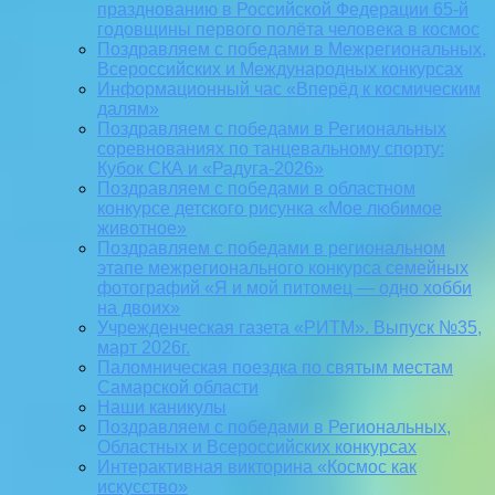
празднованию в Российской Федерации 65-й
годовщины первого полёта человека в космос
Поздравляем с победами в Межрегиональных,
Всероссийских и Международных конкурсах
Информационный час «Вперёд к космическим
далям»
Поздравляем с победами в Региональных
соревнованиях по танцевальному спорту:
Кубок СКА и «Радуга-2026»
Поздравляем с победами в областном
конкурсе детского рисунка «Мое любимое
животное»
Поздравляем с победами в региональном
этапе межрегионального конкурса семейных
фотографий «Я и мой питомец — одно хобби
на двоих»
Учрежденческая газета «РИТМ». Выпуск №35,
март 2026г.
Паломническая поездка по святым местам
Самарской области
Наши каникулы
Поздравляем с победами в Региональных,
Областных и Всероссийских конкурсах
Интерактивная викторина «Космос как
искусство»