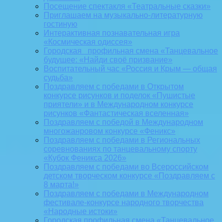
Посещение спектакля «Театральные сказки»
Приглашаем на музыкально-литературную
гостиную
Интерактивная познавательная игра
«Космическая одиссея»
Городская профильная смена «Танцевальное
будущее: «Найди своё призвание»
Воспитательный час «Россия и Крым — общая
судьба»
Поздравляем с победами в Открытом
конкурсе рисунков и поделок «Пушистые
приятели» и в Международном конкурсе
рисунков «Фантастическая вселенная»
Поздравляем с победой в Международном
многожанровом конкурсе «Феникс»
Поздравляем с победами в Региональных
соревнованиях по танцевальному спорту
«Кубок Феникса 2026»
Поздравляем с победами во Всероссийском
детском творческом конкурсе «Поздравляем с
8 марта!»
Поздравляем с победами в Международном
фестивале-конкурсе народного творчества
«Народные истоки»
Городская профильная смена «Танцевальное