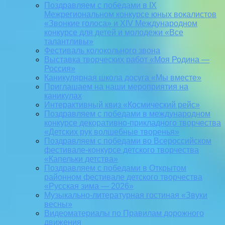
Поздравляем с победами в IX
Межрегиональном конкурсе юных вокалистов
«Звонкие голоса» и XIV Международном
конкурсе для детей и молодежи «Все
талантливы»
Фестиваль колокольного звона
Выставка творческих работ «Моя Родина —
Россия»
Каникулярная школа досуга «Мы вместе»
Приглашаем на наши мероприятия на
каникулах
Интерактивный квиз «Космический рейс»
Поздравляем с победами в международном
конкурсе декоративно-прикладного творчества
«Детских рук волшебные творенья»
Поздравляем с победами во Всероссийском
фестивале-конкурсе детского творчества
«Капельки детства»
Поздравляем с победами в Открытом
районном фестивале детского творчества
«Русская зима — 2026»
Музыкально-литературная гостиная «Звуки
весны»
Видеоматериалы по Правилам дорожного
движения