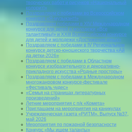
творческих работ и рисунков «Национальный
колорит!»
Поздравляем с победами во Всероссийском
конкурсе «Я-музыкант!»
Поздравляем победами в XIV Международном
конкурсе для детей и молодежи «Все
талантливы!» и XXIII Всероссийском конкурсе
для детей и молодежи «Достижения юных»
Поздравляем с победами в IV Региональном
конкурсе детско-юношеского творчества «Ай
да детки-2026»
Поздравляем с победами в Областном
конкурсе изобразительного и декоративно-
прикладного искусства «Родные просторы»
Поздравляем с победами в Международном
многожанровом конкурсе-фестивале
«Фестиваль чудес»
«Семья на страницах литературных
произведений»
Летние мероприятия с п/к «Комета»
Приглашаем на мероприятия на каникулах
Учрежденческая газета «РИТМ». Выпуск №37,
май 2026
Мероприятия по пожарной безопасности
Конкурс «Мы ищем таланты»