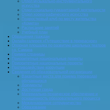
Отдел музыкально-инструментального
искусства
Отдел социально-гуманитарной деятельности
Отдел хореографического искусства
Подростковый клуб по месту жительства
«Комета»
Расписание занятий
Учебный план
Обращения граждан
Онлайн-галерея «Путешествие в прекрасное»
Опорная площадка по развитию школьных театров
г.о. Самара
Пример страницы
Приоритетные национальные проекты
Приоритетные национальные проекты
Противодействие коррупции
Сведения об образовательной организации
Вакантные места для приема (перевода)
обучающихся
Документы
Доступная среда
Материально-техническое обеспечение и
оснащенность образовательного процесса
Международное сотрудничество
Образование