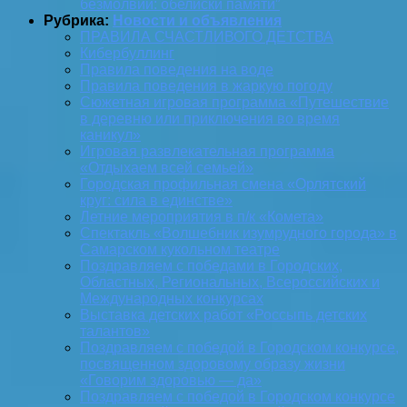
безмолвии: обелиски памяти”
Рубрика:
Новости и объявления
ПРАВИЛА СЧАСТЛИВОГО ДЕТСТВА
Кибербуллинг
Правила поведения на воде
Правила поведения в жаркую погоду
Сюжетная игровая программа «Путешествие
в деревню или приключения во время
каникул»
Игровая развлекательная программа
«Отдыхаем всей семьей»
Городская профильная смена «Орлятский
круг: сила в единстве»
Летние мероприятия в п/к «Комета»
Спектакль «Волшебник изумрудного города» в
Самарском кукольном театре
Поздравляем с победами в Городских,
Областных, Региональных, Всероссийских и
Международных конкурсах
Выставка детских работ «Россыпь детских
талантов»
Поздравляем с победой в Городском конкурсе,
посвященном здоровому образу жизни
«Говорим здоровью — да»
Поздравляем с победой в Городском конкурсе