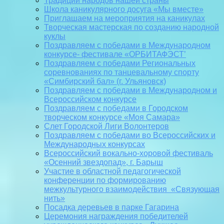
Традиции народов нашей страны
Школа каникулярного досуга «Мы вместе»
Приглашаем на мероприятия на каникулах
Творческая мастерская по созданию народной
куклы
Поздравляем с победами в Международном
конкурсе- фестивале «ОРБИТАФЭСТ’
Поздравляем с победами Региональных
соревнованиях по танцевальному спорту
«Симбирский бал» (г. Ульяновск)
Поздравляем с победами в Международном и
Всероссийском конкурсе
Поздравляем с победами в Городском
творческом конкурсе «Моя Самара»
Слет Городской Лиги Волонтеров
Поздравляем с победами во Всероссийских и
Международных конкурсах
Всероссийский вокально-хоровой фестиваль
«Осенний звездопад», г. Барыш
Участие в областной педагогической
конференции по формированию
межкультурного взаимодействия «Связующая
нить»
Посадка деревьев в парке Гагарина
Церемония награждения победителей