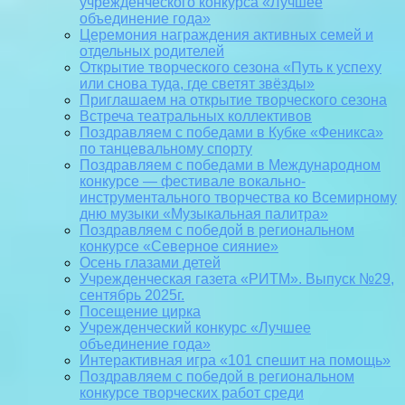
учрежденческого конкурса «Лучшее
объединение года»
Церемония награждения активных семей и
отдельных родителей
Открытие творческого сезона «Путь к успеху
или снова туда, где светят звёзды»
Приглашаем на открытие творческого сезона
Встреча театральных коллективов
Поздравляем с победами в Кубке «Феникса»
по танцевальному спорту
Поздравляем с победами в Международном
конкурсе — фестивале вокально-
инструментального творчества ко Всемирному
дню музыки «Музыкальная палитра»
Поздравляем с победой в региональном
конкурсе «Северное сияние»
Осень глазами детей
Учрежденческая газета «РИТМ». Выпуск №29,
сентябрь 2025г.
Посещение цирка
Учрежденческий конкурс «Лучшее
объединение года»
Интерактивная игра «101 спешит на помощь»
Поздравляем с победой в региональном
конкурсе творческих работ среди