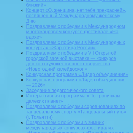
близкий»
Концерт «О, женщина, нет тебя прекрасней»,
посвященный Международному женскому
Дню
Поздравляем с победами в Международном
многожанровом конкурсе-фестивале «На
вдохе»
Поздравляем с победами в Международных
конкурсах «Жар-птица России»
Поздравляем с победами в VII Открытой
городской заочной выставке — конкурсе
детского художественного творчества
«Новогодний калейдоскоп»
Конкурсная программа «Лидер объединения»
Конкурсная программа «Лидер объединения
— 2026»
Заседание педагогического совета
Интерактивная программа «По тропинкам
далёких планет»
Поздравляем с победами соревнованиях по
танцевальному спорту «Танцевальный путь»
(г. Тольятти)
Поздравляем с победами в зимних
международных конкурсах-фестивалях