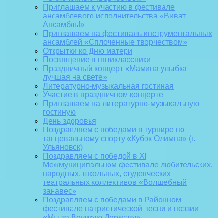
Приглашаем к участию в фестивале
ансамблевого исполнительства «Виват,
Ансамбль!»
Приглашаем на фестиваль инструментальных
ансамблей «Сплоченные творчеством»
Открытки ко Дню матери
Посвящение в пятиклассники
Праздничный концерт «Мамина улыбка
лучшая на свете»
Литературно-музыкальная гостиная
Участие в праздничном концерте
Приглашаем на литературно-музыкальную
гостиную
День здоровья
Поздравляем с победами в турнире по
танцевальному спорту «Кубок Олимпа» (г.
Ульяновск)
Поздравляем с победой в XI
Межмуниципальном фестивале любительских,
народных, школьных, студенческих
театральных коллективов «Волшебный
занавес»
Поздравляем с победами в Районном
фестивале патриотической песни и поэзии
«Мы за Великую Державу»