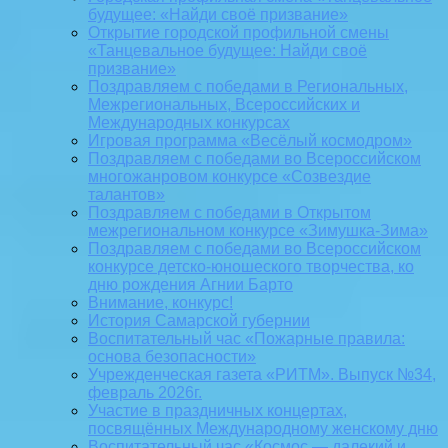
будущее: «Найди своё призвание»
Открытие городской профильной смены
«Танцевальное будущее: Найди своё
призвание»
Поздравляем с победами в Региональных,
Межрегиональных, Всероссийских и
Международных конкурсах
Игровая программа «Весёлый космодром»
Поздравляем с победами во Всероссийском
многожанровом конкурсе «Созвездие
талантов»
Поздравляем с победами в Открытом
межрегиональном конкурсе «Зимушка-Зима»
Поздравляем с победами во Всероссийском
конкурсе детско-юношеского творчества, ко
дню рождения Агнии Барто
Внимание, конкурс!
История Самарской губернии
Воспитательный час «Пожарные правила:
основа безопасности»
Учрежденческая газета «РИТМ». Выпуск №34,
февраль 2026г.
Участие в праздничных концертах,
посвящённых Международному женскому дню
Воспитательный час «Космос — далекий и