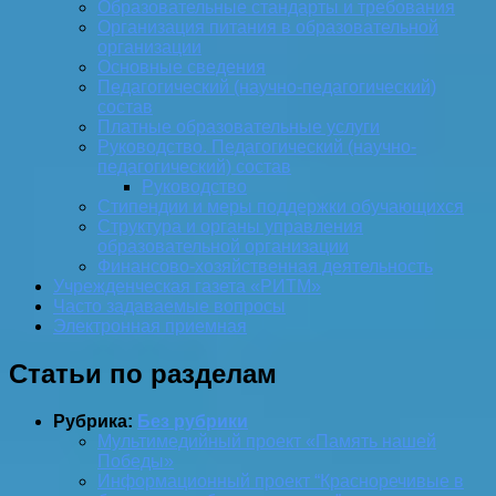
Образовательные стандарты и требования
Организация питания в образовательной
организации
Основные сведения
Педагогический (научно-педагогический)
состав
Платные образовательные услуги
Руководство. Педагогический (научно-
педагогический) состав
Руководство
Стипендии и меры поддержки обучающихся
Структура и органы управления
образовательной организации
Финансово-хозяйственная деятельность
Учрежденческая газета «РИТМ»
Часто задаваемые вопросы
Электронная приемная
Статьи по разделам
Рубрика:
Без рубрики
Мультимедийный проект «Память нашей
Победы»
Информационный проект “Красноречивые в