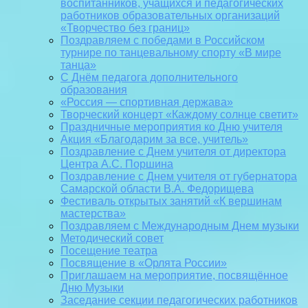
воспитанников, учащихся и педагогических
работников образовательных организаций
«Творчество без границ»
Поздравляем с победами в Российском
турнире по танцевальному спорту «В мире
танца»
С Днём педагога дополнительного
образования
«Россия — спортивная держава»
Творческий концерт «Каждому солнце светит»
Праздничные мероприятия ко Дню учителя
Акция «Благодарим за все, учитель»
Поздравление с Днем учителя от директора
Центра А.С. Поршина
Поздравление с Днем учителя от губернатора
Самарской области В.А. Федорищева
Фестиваль открытых занятий «К вершинам
мастерства»
Поздравляем с Международным Днем музыки
Методический совет
Посещение театра
Посвящение в «Орлята России»
Приглашаем на мероприятие, посвящённое
Дню Музыки
Заседание секции педагогических работников