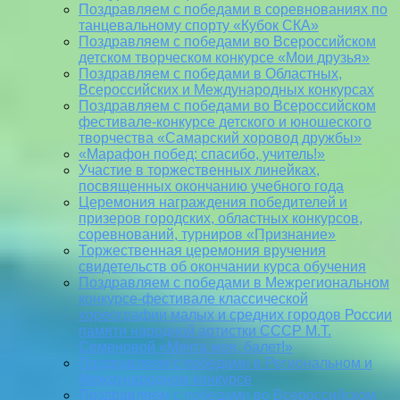
Поздравляем с победами в соревнованиях по
танцевальному спорту «Кубок СКА»
Поздравляем с победами во Всероссийском
детском творческом конкурсе «Мои друзья»
Поздравляем с победами в Областных,
Всероссийских и Международных конкурсах
Поздравляем с победами во Всероссийском
фестивале-конкурсе детского и юношеского
творчества «Самарский хоровод дружбы»
«Марафон побед: спасибо, учитель!»
Участие в торжественных линейках,
посвященных окончанию учебного года
Церемония награждения победителей и
призеров городских, областных конкурсов,
соревнований, турниров «Признание»
Торжественная церемония вручения
свидетельств об окончании курса обучения
Поздравляем с победами в Межрегиональном
конкурсе-фестивале классической
хореографии малых и средних городов России
памяти народной артистки СССР М.Т.
Семеновой «Мечта моя, балет!»
Поздравляем с победами в Региональном и
Международном конкурсе
Поздравляем с победами во Всероссийском