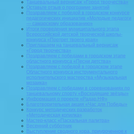
Танцевальный вернисаж «Город творчества»
Оставьте отзыв о программе занятий
Поздравляем с победой в городском конкурсе
педагогических инициатив «Молодые педагоги
— самарскому образованию»
Итоги проведения муниципального этапа
Всероссийской детской творческой школы-
конкурса «Портрет твоего края»
Приглашаем на танцевальный вернисаж
«Город творчества»
Поздравляем с победами в городском этапе
областного конкурса «Песни детства»
Поздравляем с победой в городском этапе
Областного конкурса инструментального
исполнительского мастерства «Музыкальная
мозаика»
Поздравляем с победами в соревнованиях по
танцевальному спорту «Восходящие звёзды»
Информация о проекте «Радар.НФ»
Благотворительная акция «Час для Победы»
Конкурс методических разработок
«Методическая копилка»
Мастер-класс «Пасхальная палитра»
Весенний субботник
Выступление сводного хора, приуроченное к