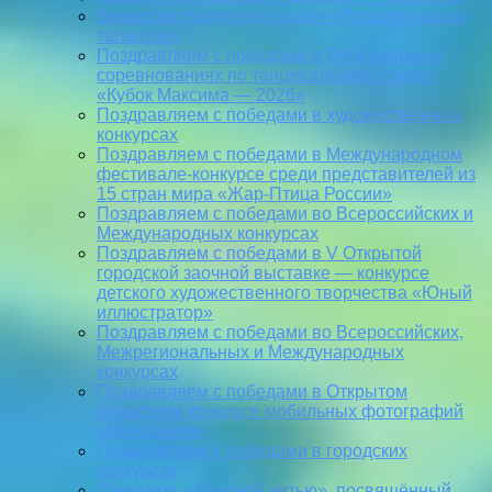
Вернисаж творческих работ «Россыпь наших
талантов»
Поздравляем с победами в Региональных
соревнованиях по танцевальному спорту
«Кубок Максима — 2026»
Поздравляем с победами в художественных
конкурсах
Поздравляем с победами в Международном
фестивале-конкурсе среди представителей из
15 стран мира «Жар-Птица России»
Поздравляем с победами во Всероссийских и
Международных конкурсах
Поздравляем с победами в V Открытой
городской заочной выставке — конкурсе
детского художественного творчества «Юный
иллюстратор»
Поздравляем с победами во Всероссийских,
Межрегиональных и Международных
конкурсах
Поздравляем с победами в Открытом
областном конкурсе мобильных фотографий
«Мгновения»
Поздравляем с победами в городских
конкурсах
Спектакль «Красной нитью», посвящённый