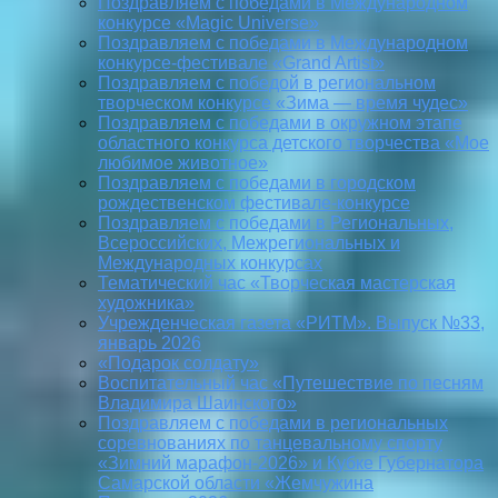
Поздравляем с победами в Международном
конкурсе «Magic Universe»
Поздравляем с победами в Международном
конкурсе-фестивале «Grand Artist»
Поздравляем с победой в региональном
творческом конкурсе «Зима — время чудес»
Поздравляем с победами в окружном этапе
областного конкурса детского творчества «Мое
любимое животное»
Поздравляем с победами в городском
рождественском фестивале-конкурсе
Поздравляем с победами в Региональных,
Всероссийских, Межрегиональных и
Международных конкурсах
Тематический час «Творческая мастерская
художника»
Учрежденческая газета «РИТМ». Выпуск №33,
январь 2026
«Подарок солдату»
Воспитательный час «Путешествие по песням
Владимира Шаинского»
Поздравляем с победами в региональных
соревнованиях по танцевальному спорту
«Зимний марафон-2026» и Кубке Губернатора
Самарской области «Жемчужина