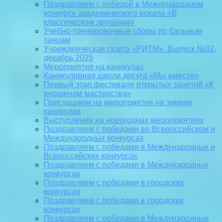
Поздравляем с победой в Международном
конкурсе академического вокала «В
классическом звучании»
Учебно-тренировочные сборы по бальным
танцам
Учрежденческая газета «РИТМ». Выпуск №32,
декабрь 2025
Мероприятия на каникулах
Каникулярная школа досуга «Мы вместе»
Первый этап фестиваля открытых занятий «К
вершинам мастерства»
Приглашаем на мероприятия на зимних
каникулах
Выступления на новогодних мероприятиях
Поздравляем с победами во Всероссийском и
Международных конкурсах
Поздравляем с победами в Международных и
Всероссийских конкурсах
Поздравляем с победами в Международных
конкурсах
Поздравляем с победами в городских
конкурсах
Поздравляем с победами в городских
конкурсах
Поздравляем с победами в Международных