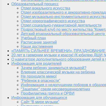
Образовательный процесс
Отдел вокального искусства
Отдел изобразительного и декоративно-приклад
Отдел музыкально-инструментального искусств
Отдел хореографического искусства
Отдел социально-гуманитарной деятельности
Подростковый клуб по месту жительства “Комет
Детский епархиальный образовательный центр 
Учебный план
Расписание занятий
Наши достижения
«ПАМЯТЬ СИЛЬНЕЕ ВРЕМЕНИ», ПРАЗДНОВАНИЕ
20 лет в гармонии музыки и красок! (К юбилею ДШИ 
О навигаторе дополнительного образования детей в
Информация для родителей
Зачем ребенку заниматься музыкой?
Влияние классической музыки на ребенка
Не проходите мимо!
“Ребенок в опасности”
Информация о недопущении поборов в образо
“Зацепинг” среди несовершеннолетних
Профилактика гриппа и ОРВИ
Информация для обучающихся
Сайт “В мире музыки”