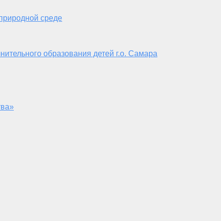
 природной среде
нительного образования детей г.о. Самара
тва»