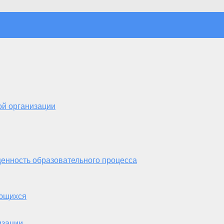
ой организации
енность образовательного процесса
ающихся
изации