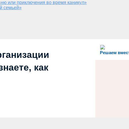
ню или приключения во время каникул»
й семьей»
рганизации
Решаем вмес
наете, как