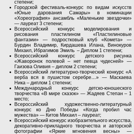
степени;
Городской фестиваль-конкурс по видам искусств
«Юные дарования Самары» в номинации
«Хореография» ансамбль «Маленькие звездочки»
— лауреат 3 степени;
Всероссийский конкурс моделирования и
рисования пластилином «Пластилиновые
фантазии» — подростковый клуб «Комета» —
Бурдин Владимир, Кирдашева Илана, Винокуров
Михаил, Ибрагимов Эмиль – Диплом 1 степени;
Всероссийский конкурс детского рисунка
«Жаворонок полевой – нет певца чудесней» —
Гаизова Оливия – диплом 2 степени;
Всероссийский литературно-творческий конкурс «А
верба вся в пушистом серебре…» — Маскаева
Ника – диплом 1 степени;
Международный конкурс детско-юношеского
творчества «В мире сказок» — Жадяев Степан – 1
место;
Всероссийский художественно-литературный
конкурс ко Дню Победы «Когда пробил час
мужества» — Китов Михаил – лауреат;
Всероссийский конкурс изобразительного искусства,
декоративно-прикладного творчества и авторской
фотографии «Яркие мгновения весны» —