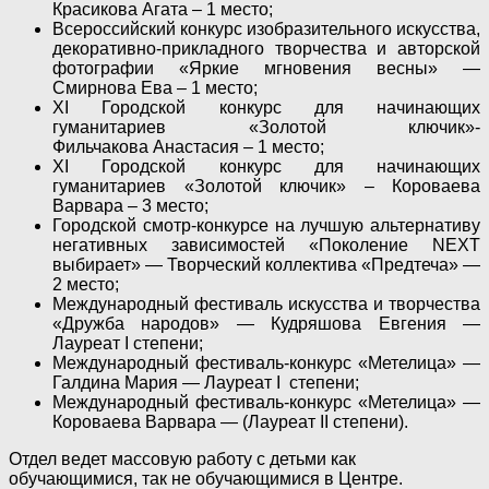
Красикова Агата – 1 место;
Всероссийский конкурс изобразительного искусства,
декоративно-прикладного творчества и авторской
фотографии «Яркие мгновения весны» —
Смирнова Ева – 1 место;
XI Городской конкурс для начинающих
гуманитариев «Золотой ключик»-
Фильчакова Анастасия – 1 место;
XI Городской конкурс для начинающих
гуманитариев «Золотой ключик» – Короваева
Варвара – 3 место;
Городской смотр-конкурсе на лучшую альтернативу
негативных зависимостей «Поколение NEXT
выбирает» — Творческий коллектива «Предтеча» —
2 место;
Международный фестиваль искусства и творчества
«Дружба народов» — Кудряшова Евгения —
Лауреат I степени;
Международный фестиваль-конкурс «Метелица» —
Галдина Мария — Лауреат I степени;
Международный фестиваль-конкурс «Метелица» —
Короваева Варвара — (Лауреат II степени).
Отдел ведет массовую работу с детьми как
обучающимися, так не обучающимися в Центре.