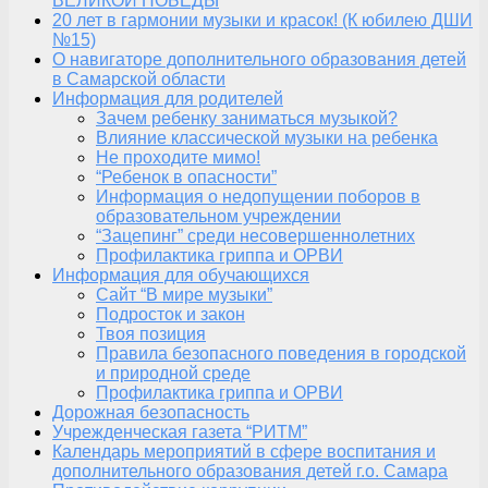
ВЕЛИКОЙ ПОБЕДЫ
20 лет в гармонии музыки и красок! (К юбилею ДШИ
№15)
О навигаторе дополнительного образования детей
в Самарской области
Информация для родителей
Зачем ребенку заниматься музыкой?
Влияние классической музыки на ребенка
Не проходите мимо!
“Ребенок в опасности”
Информация о недопущении поборов в
образовательном учреждении
“Зацепинг” среди несовершеннолетних
Профилактика гриппа и ОРВИ
Информация для обучающихся
Сайт “В мире музыки”
Подросток и закон
Твоя позиция
Правила безопасного поведения в городской
и природной среде
Профилактика гриппа и ОРВИ
Дорожная безопасность
Учрежденческая газета “РИТМ”
Календарь мероприятий в сфере воспитания и
дополнительного образования детей г.о. Самара