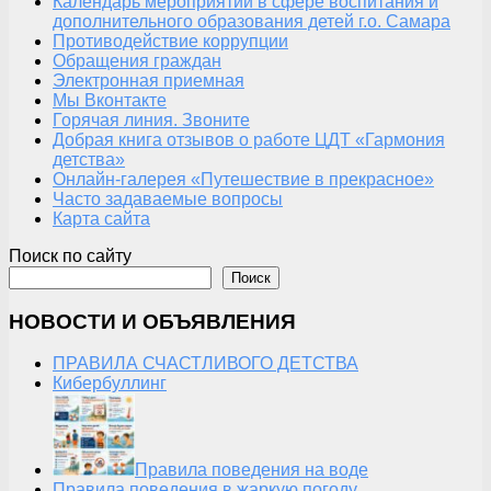
Календарь мероприятий в сфере воспитания и
дополнительного образования детей г.о. Самара
Противодействие коррупции
Обращения граждан
Электронная приемная
Мы Вконтакте
Горячая линия. Звоните
Добрая книга отзывов о работе ЦДТ «Гармония
детства»
Онлайн-галерея «Путешествие в прекрасное»
Часто задаваемые вопросы
Карта сайта
Поиск по сайту
Поиск
НОВОСТИ И ОБЪЯВЛЕНИЯ
ПРАВИЛА СЧАСТЛИВОГО ДЕТСТВА
Кибербуллинг
Правила поведения на воде
Правила поведения в жаркую погоду