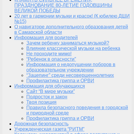
ПРАЗДНОВАНИЕ 80-ЛЕТИЕ ГОДОВЩИНЫ
ВЕЛИКОЙ ПОБЕДЫ
20 лет в гармонии музыки и красок! (К юбилею ДШИ
№15)
О навигаторе дополнительного образования детей
в Самарской области
Информация для родителей
Зачем ребенку заниматься музыкой?
Влияние классической музыки на ребенка
Не проходите мимо!
“Ребенок в опасности”
Информация о недопущении поборов в
образовательном учреждении
“Зацепинг” среди несовершеннолетних
Профилактика гриппа и ОРВИ
Информация для обучающихся
Сайт “В мире музыки”
Подросток и закон
Твоя позиция
Правила безопасного поведения в городской
и природной среде
Профилактика гриппа и ОРВИ
Дорожная безопасность
Учрежденческая газета “РИТМ”