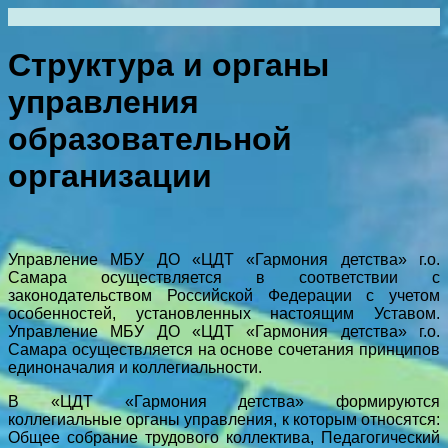
Перейти
к
содержимому
Структура и органы
управления
образовательной
организации
Управление МБУ ДО «ЦДТ «Гармония детства» г.о.
Самара осуществляется в соответствии с
законодательством Российской Федерации с учетом
особенностей, установленных настоящим Уставом.
Управление МБУ ДО «ЦДТ «Гармония детства» г.о.
Самара осуществляется на основе сочетания принципов
единоначалия и коллегиальности.
В «ЦДТ «Гармония детства» формируются
коллегиальные органы управления, к которым относятся:
Общее собрание трудового коллектива, Педагогический