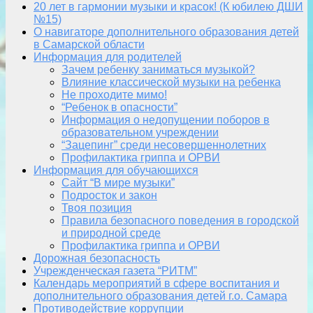
20 лет в гармонии музыки и красок! (К юбилею ДШИ
№15)
О навигаторе дополнительного образования детей
в Самарской области
Информация для родителей
Зачем ребенку заниматься музыкой?
Влияние классической музыки на ребенка
Не проходите мимо!
“Ребенок в опасности”
Информация о недопущении поборов в
образовательном учреждении
“Зацепинг” среди несовершеннолетних
Профилактика гриппа и ОРВИ
Информация для обучающихся
Сайт “В мире музыки”
Подросток и закон
Твоя позиция
Правила безопасного поведения в городской
и природной среде
Профилактика гриппа и ОРВИ
Дорожная безопасность
Учрежденческая газета “РИТМ”
Календарь мероприятий в сфере воспитания и
дополнительного образования детей г.о. Самара
Противодействие коррупции