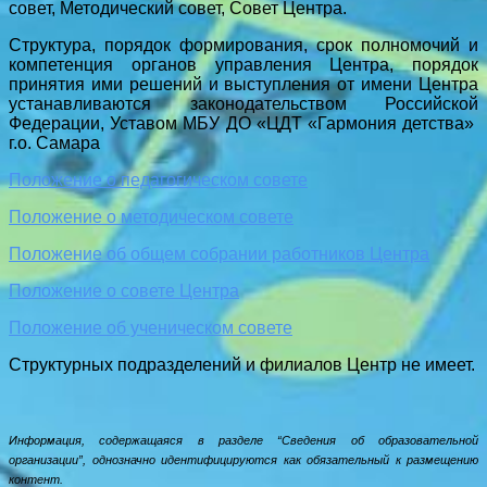
совет, Методический совет, Совет Центра.
Структура, порядок формирования, срок полномочий и
компетенция органов управления Центра, порядок
принятия ими решений и выступления от имени Центра
устанавливаются законодательством Российской
Федерации, Уставом МБУ ДО «ЦДТ «Гармония детства»
г.о. Самара
Положение о педагогическом совете
Положение о методическом совете
Положение об общем собрании работников Центра
Положение о совете Центра
Положение об ученическом совете
Структурных подразделений и филиалов Центр не имеет.
Информация, содержащаяся в разделе “Сведения об образовательной
организации”, однозначно идентифицируются как обязательный к размещению
контент.