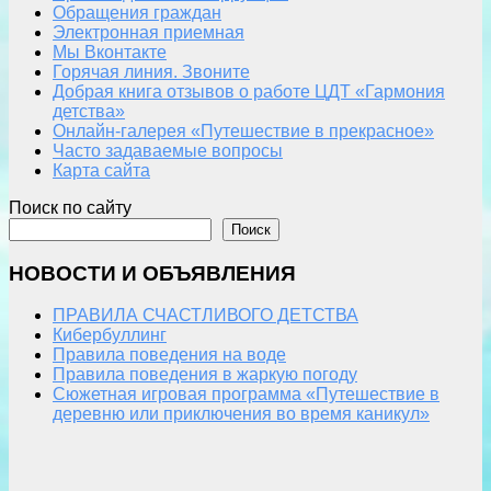
Обращения граждан
Электронная приемная
Мы Вконтакте
Горячая линия. Звоните
Добрая книга отзывов о работе ЦДТ «Гармония
детства»
Онлайн-галерея «Путешествие в прекрасное»
Часто задаваемые вопросы
Карта сайта
Поиск по сайту
Поиск
НОВОСТИ И ОБЪЯВЛЕНИЯ
ПРАВИЛА СЧАСТЛИВОГО ДЕТСТВА
Кибербуллинг
Правила поведения на воде
Правила поведения в жаркую погоду
Сюжетная игровая программа «Путешествие в
деревню или приключения во время каникул»