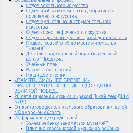
Образовательный процесс
Отдел вокального искусства
Отдел изобразительного и декоративно-
прикладного искусства
Отдел музыкально-инструментального
искусства
Отдел хореографического искусства
Отдел социально-гуманитарной деятельности
Подростковый клуб по месту жительства
“Комета”
Детский епархиальный образовательный
центр “Предтеча”
Учебный план
Расписание занятий
Наши достижения
«ПАМЯТЬ СИЛЬНЕЕ ВРЕМЕНИ»,
ПРАЗДНОВАНИЕ 80-ЛЕТИЕ ГОДОВЩИНЫ
ВЕЛИКОЙ ПОБЕДЫ
20 лет в гармонии музыки и красок! (К юбилею ДШИ
№15)
О навигаторе дополнительного образования детей
в Самарской области
Информация для родителей
Зачем ребенку заниматься музыкой?
Влияние классической музыки на ребенка