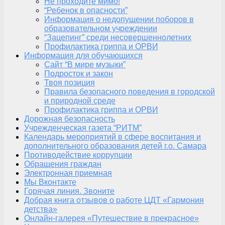
Не проходите мимо!
“Ребенок в опасности”
Информация о недопущении поборов в
образовательном учреждении
“Зацепинг” среди несовершеннолетних
Профилактика гриппа и ОРВИ
Информация для обучающихся
Сайт “В мире музыки”
Подросток и закон
Твоя позиция
Правила безопасного поведения в городской
и природной среде
Профилактика гриппа и ОРВИ
Дорожная безопасность
Учрежденческая газета “РИТМ”
Календарь мероприятий в сфере воспитания и
дополнительного образования детей г.о. Самара
Противодействие коррупции
Обращения граждан
Электронная приемная
Мы Вконтакте
Горячая линия. Звоните
Добрая книга отзывов о работе ЦДТ «Гармония
детства»
Онлайн-галерея «Путешествие в прекрасное»