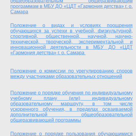
общеобразовательным общеразвивающим
программам
в МБУ ДО «ЦДТ «Гармония детства» г. о.
Самара
Положение о видах и условиях поощрения
обучающихся за успехи в учебной, физкультурной,
спортивной, общественной, научной, научно-
технической, творческой, экспериментальной и
инновационной деятельности в МБУ ДО «ЦДТ
«Гармония детства» г. о. Самара
Положение о комиссии по урегулированию споров
между участниками образовательных отношений
Положение о порядке обучения по индивидуальному
учебному плану (или) индивидуальному
образовательному маршруту, в том числе
ускоренного обучения, в пределах осваиваемой
дополнительной общеобразовательной
общеразвивающей программы
Положение о порядке пользования обучающимися