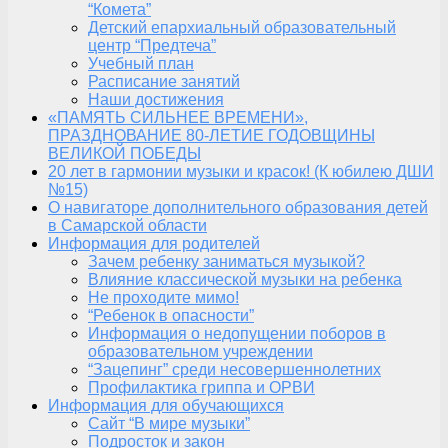
“Комета”
Детский епархиальный образовательный
центр “Предтеча”
Учебный план
Расписание занятий
Наши достижения
«ПАМЯТЬ СИЛЬНЕЕ ВРЕМЕНИ»,
ПРАЗДНОВАНИЕ 80-ЛЕТИЕ ГОДОВЩИНЫ
ВЕЛИКОЙ ПОБЕДЫ
20 лет в гармонии музыки и красок! (К юбилею ДШИ
№15)
О навигаторе дополнительного образования детей
в Самарской области
Информация для родителей
Зачем ребенку заниматься музыкой?
Влияние классической музыки на ребенка
Не проходите мимо!
“Ребенок в опасности”
Информация о недопущении поборов в
образовательном учреждении
“Зацепинг” среди несовершеннолетних
Профилактика гриппа и ОРВИ
Информация для обучающихся
Сайт “В мире музыки”
Подросток и закон