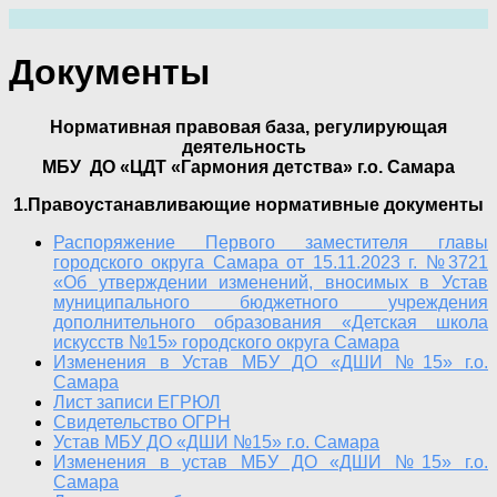
Перейти
к
содержимому
Документы
Нормативная правовая база, регулирующая
деятельность
МБУ ДО «ЦДТ «Гармония детства» г.о. Самара
1.Правоустанавливающие нормативные документы
Распоряжение Первого заместителя главы
городского округа Самара от 15.11.2023 г. №3721
«Об утверждении изменений, вносимых в Устав
муниципального бюджетного учреждения
дополнительного образования «Детская школа
искусств №15» городского округа Самара
Изменения в Устав МБУ ДО «ДШИ №15» г.о.
Самара
Лист записи ЕГРЮЛ
Свидетельство ОГРН
Устав МБУ ДО «ДШИ №15» г.о. Самара
Изменения в устав МБУ ДО «ДШИ №15» г.о.
Самара