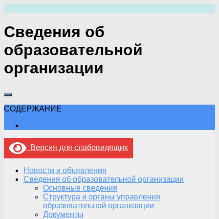
Перейти
к
содержимому
Сведения об
образовательной
организации
СОДЕРЖАНИЕ
Версия для слабовидящих
Новости и объявления
Сведения об образовательной организации
Основные сведения
Структура и органы управления
образовательной организации
Документы