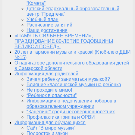
“Комета”
Детский епархиальный образовательный
центр “Предтеча”
Учебный план
Расписание занятий
Наши достижения
«ПАМЯТЬ СИЛЬНЕЕ ВРЕМЕНИ»,
ПРАЗДНОВАНИЕ 80-ЛЕТИЕ ГОДОВЩИНЫ
ВЕЛИКОЙ ПОБЕДЫ
20 лет в гармонии музыки и красок! (К юбилею ДШИ
№15)
О навигаторе дополнительного образования детей
в Самарской области
Информация для родителей
Зачем ребенку заниматься музыкой?
Влияние классической музыки на ребенка
Не проходите мимо!
“Ребенок в опасности”
Информация о недопущении поборов в
образовательном учреждении
“Зацепинг” среди несовершеннолетних
Профилактика гриппа и ОРВИ
Информация для обучающихся
Сайт “В мире музыки”
Подросток и закон