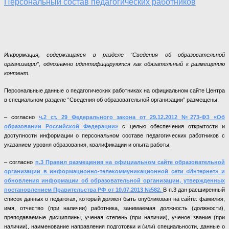
Персональный состав педагогических работников
Информация, содержащаяся в разделе “Сведения об образовательной
организации”, однозначно идентифицируются как обязательный к размещению
контент.
Персональные данные о педагогических работниках на официальном сайте Центра
в специальном разделе “Сведения об образовательной организации” размещены:
– согласно
ч.2 ст. 29 Федерального закона от 29.12.2012 №273-ФЗ «Об
образовании Российской Федерации»
с целью обеспечения открытости и
доступности информации о персональном составе педагогических работников с
указанием уровня образования, квалификации и опыта работы;
– согласно
п.3 Правил размещения на официальном сайте образовательной
организации в информационно-телекоммуникационной сети «Интернет» и
обновления информации об образовательной организации, утвержденных
постановлением Правительства РФ от 10.07.2013 №582.
В п.3 дан расширенный
список данных о педагогах, который должен быть опубликован на сайте: фамилия,
имя, отчество (при наличии) работника, занимаемая должность (должности),
преподаваемые дисциплины, ученая степень (при наличии), ученое звание (при
наличии), наименование направления подготовки и (или) специальности, данные о