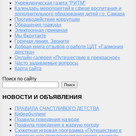
Учрежденческая газета “РИТМ”
Календарь мероприятий в сфере воспитания и
дополнительного образования детей г.о. Самара
Противодействие коррупции
Обращения граждан
Электронная приемная
Мы Вконтакте
Горячая линия. Звоните
Добрая книга отзывов о работе ЦДТ «Гармония
детства»
Онлайн-галерея «Путешествие в прекрасное»
Часто задаваемые вопросы
Карта сайта
Поиск по сайту
Поиск
НОВОСТИ И ОБЪЯВЛЕНИЯ
ПРАВИЛА СЧАСТЛИВОГО ДЕТСТВА
Кибербуллинг
Правила поведения на воде
Правила поведения в жаркую погоду
Сюжетная игровая программа «Путешествие в
деревню или приключения во время каникул»