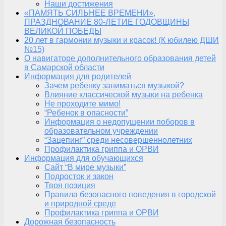
Наши достижения
«ПАМЯТЬ СИЛЬНЕЕ ВРЕМЕНИ»,
ПРАЗДНОВАНИЕ 80-ЛЕТИЕ ГОДОВЩИНЫ
ВЕЛИКОЙ ПОБЕДЫ
20 лет в гармонии музыки и красок! (К юбилею ДШИ
№15)
О навигаторе дополнительного образования детей
в Самарской области
Информация для родителей
Зачем ребенку заниматься музыкой?
Влияние классической музыки на ребенка
Не проходите мимо!
“Ребенок в опасности”
Информация о недопущении поборов в
образовательном учреждении
“Зацепинг” среди несовершеннолетних
Профилактика гриппа и ОРВИ
Информация для обучающихся
Сайт “В мире музыки”
Подросток и закон
Твоя позиция
Правила безопасного поведения в городской
и природной среде
Профилактика гриппа и ОРВИ
Дорожная безопасность