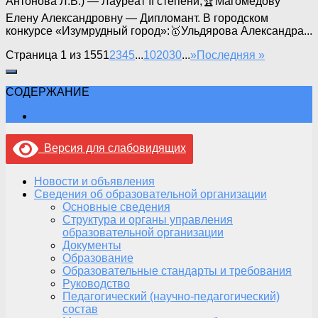
Антонова Л.В.) — Лауреат II степени;🏆Магомедову
Елену Александровну — Дипломант. В городском
конкурсе «Изумрудный город»:🥇Ульдярова Александра...
Страница 1 из 155
1
2
3
4
5
...
10
20
30
...
»
Последняя »
СОДЕРЖАНИЕ
Версия для слабовидящих
Новости и объявления
Сведения об образовательной организации
Основные сведения
Структура и органы управления
образовательной организации
Документы
Образование
Образовательные стандарты и требования
Руководство
Педагогический (научно-педагогический)
состав