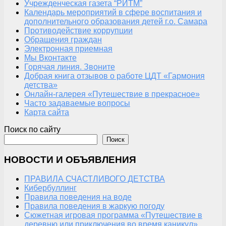
Учрежденческая газета “РИТМ”
Календарь мероприятий в сфере воспитания и
дополнительного образования детей г.о. Самара
Противодействие коррупции
Обращения граждан
Электронная приемная
Мы Вконтакте
Горячая линия. Звоните
Добрая книга отзывов о работе ЦДТ «Гармония
детства»
Онлайн-галерея «Путешествие в прекрасное»
Часто задаваемые вопросы
Карта сайта
Поиск по сайту
Поиск
НОВОСТИ И ОБЪЯВЛЕНИЯ
ПРАВИЛА СЧАСТЛИВОГО ДЕТСТВА
Кибербуллинг
Правила поведения на воде
Правила поведения в жаркую погоду
Сюжетная игровая программа «Путешествие в
деревню или приключения во время каникул»