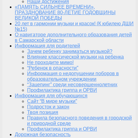
Наши достижения
«ПАМЯТЬ СИЛЬНЕЕ ВРЕМЕНИ»,
ПРАЗДНОВАНИЕ 80-ЛЕТИЕ ГОДОВЩИНЫ
ВЕЛИКОЙ ПОБЕДЫ
20 лет в гармонии музыки и красок! (К юбилею ДШИ
№15)
О навигаторе дополнительного образования детей
в Самарской области
Информация для родителей
Зачем ребенку заниматься музыкой?
Влияние классической музыки на ребенка
Не проходите мимо!
“Ребенок в опасности”
Информация о недопущении поборов в
образовательном учреждении
“Зацепинг” среди несовершеннолетних
Профилактика гриппа и ОРВИ
Информация для обучающихся
Сайт “В мире музыки”
Подросток и закон
Твоя позиция
Правила безопасного поведения в городской
и природной среде
Профилактика гриппа и ОРВИ
Дорожная безопасность