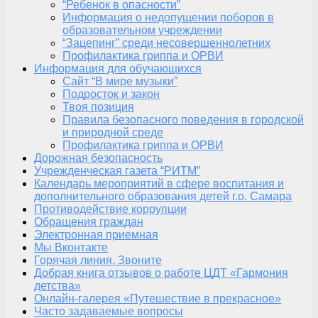
“Ребенок в опасности”
Информация о недопущении поборов в
образовательном учреждении
“Зацепинг” среди несовершеннолетних
Профилактика гриппа и ОРВИ
Информация для обучающихся
Сайт “В мире музыки”
Подросток и закон
Твоя позиция
Правила безопасного поведения в городской
и природной среде
Профилактика гриппа и ОРВИ
Дорожная безопасность
Учрежденческая газета “РИТМ”
Календарь мероприятий в сфере воспитания и
дополнительного образования детей г.о. Самара
Противодействие коррупции
Обращения граждан
Электронная приемная
Мы Вконтакте
Горячая линия. Звоните
Добрая книга отзывов о работе ЦДТ «Гармония
детства»
Онлайн-галерея «Путешествие в прекрасное»
Часто задаваемые вопросы