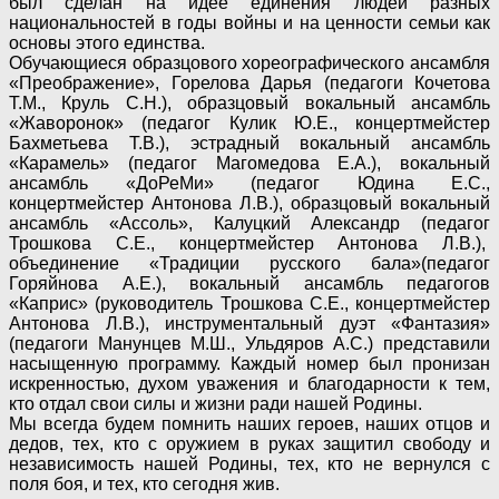
был сделан на идее единения людей разных
национальностей в годы войны и на ценности семьи как
основы этого единства.
Обучающиеся образцового хореографического ансамбля
«Преображение», Горелова Дарья (педагоги Кочетова
Т.М., Круль С.Н.), образцовый вокальный ансамбль
«Жаворонок» (педагог Кулик Ю.Е., концертмейстер
Бахметьева Т.В.), эстрадный вокальный ансамбль
«Карамель» (педагог Магомедова Е.А.), вокальный
ансамбль «ДоРеМи» (педагог Юдина Е.С.,
концертмейстер Антонова Л.В.), образцовый вокальный
ансамбль «Ассоль», Калуцкий Александр (педагог
Трошкова С.Е., концертмейстер Антонова Л.В.),
объединение «Традиции русского бала»(педагог
Горяйнова А.Е.), вокальный ансамбль педагогов
«Каприс» (руководитель Трошкова С.Е., концертмейстер
Антонова Л.В.), инструментальный дуэт «Фантазия»
(педагоги Манунцев М.Ш., Ульдяров А.С.) представили
насыщенную программу. Каждый номер был пронизан
искренностью, духом уважения и благодарности к тем,
кто отдал свои силы и жизни ради нашей Родины.
Мы всегда будем помнить наших героев, наших отцов и
дедов, тех, кто с оружием в руках защитил свободу и
независимость нашей Родины, тех, кто не вернулся с
поля боя, и тех, кто сегодня жив.