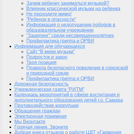
Зачем ребенку заниматься музыкой?
Влияние классической музыки на ребенка
Не проходите мимо!
“Ребенок в опасности”
Информация о недопущении поборов в
образовательном учреждении
“Зацепинг” среди несовершеннолетних
Профилактика гриппа и ОРВИ
Информация для обучающихся
Сайт “В мире музыки”
Подросток и закон
Твоя позиция
Правила безопасного поведения в городской
и природной среде
Профилактика гриппа и ОРВИ
Дорожная безопасность
Учрежденческая газета “РИТМ”
Календарь мероприятий в сфере воспитания и
дополнительного образования детей г.о. Самара
Противодействие коррупции
Обращения граждан
Электронная приемная
Мы Вконтакте
Горячая линия. Звоните
Добрая книга отзывов о работе ЦДТ «Гармония