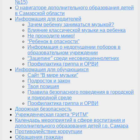
№15)
О навигаторе дополнительного образования детей
в Самарской области
Информация для родителей
Зачем ребенку заниматься музыкой?
Влияние классической музыки на ребенка
Не проходите мимо!
“Ребенок в опасности”
Информация о недопущении поборов в
образовательном учреждении
“Зацепинг” среди несовершеннолетних
Профилактика гриппа и ОРВИ
Информация для обучающихся
Сайт “В мире музыки”
Подросток и закон
Твоя позиция
Правила безопасного поведения в городской
и природной среде
Профилактика гриппа и ОРВИ
Дорожная безопасность
Учрежденческая газета “РИТМ”
Календарь мероприятий в сфере воспитания и
дополнительного образования детей г.о. Самара
Противодействие коррупции
Обращения граждан