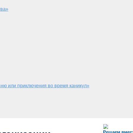
тва»
ню или приключения во время каникул»
Решаем вмес