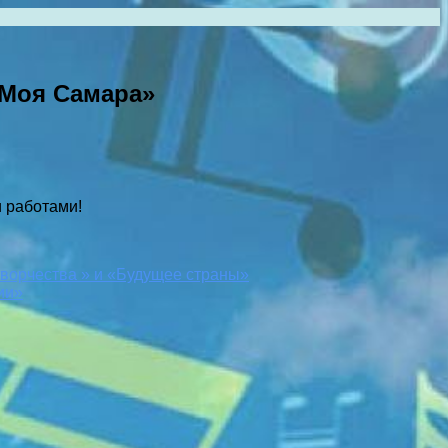
«Моя Самара»
 работами!
ворчества » и «Будущее страны»
ии»