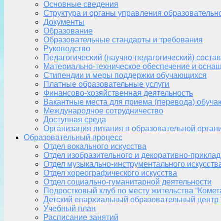
Основные сведения
Структура и органы управления образовательн
Документы
Образование
Образовательные стандарты и требования
Руководство
Педагогический (научно-педагогический) состав
Материально-техническое обеспечение и оснащ
Стипендии и меры поддержки обучающихся
Платные образовательные услуги
Финансово-хозяйственная деятельность
Вакантные места для приема (перевода) обуч
Международное сотрудничество
Доступная среда
Организация питания в образовательной орган
Образовательный процесс
Отдел вокального искусства
Отдел изобразительного и декоративно-приклад
Отдел музыкально-инструментального искусств
Отдел хореографического искусства
Отдел социально-гуманитарной деятельности
Подростковый клуб по месту жительства “Комет
Детский епархиальный образовательный центр 
Учебный план
Расписание занятий