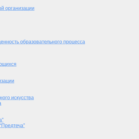
ой организации
енность образовательного процесса
ающихся
изации
ного искусства
а
а”
“Предтеча”