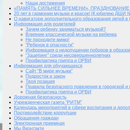
Наши достижения
«ПАМЯТЬ СИЛЬНЕЕ ВРЕМЕНИ», ПРАЗДНОВАНИЕ
20 лет в гармонии музыки и красок! (К юбилею ДШИ 
О навигаторе дополнительного образования детей в
Информация для родителей
Зачем ребенку заниматься музыкой?
Влияние классической музыки на ребенка
Не проходите мимо!
“Ребенок в опасности”
Информация о недопущении поборов в образо
“Зацепинг” среди несовершеннолетних
Профилактика гриппа и ОРВИ
Информация для обучающихся
Сайт “В мире музыки”
Подросток и закон
Твоя позиция
Правила безопасного поведения в городской и
Профилактика гриппа и ОРВИ
Дорожная безопасность
Учрежденческая газета “РИТМ”
Календарь мероприятий в сфере воспитания и допол
Противодействие коррупции
Обращения граждан
Электронная приемная
Мы Вконтакте