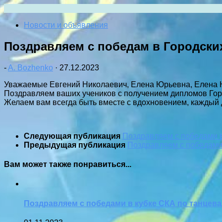
Перейти
к
Новости и объявления
содержимому
Поздравляем с победам в Городски
-
A. Bozhenko
·
27.12.2023
Уважаемые Евгений Николаевич, Елена Юрьевна, Елена 
Поздравляем ваших учеников с получением дипломов Гор
Желаем вам всегда быть вместе с вдохновением, каждый
Следующая публикация
Поздравляем с победами в
Предыдущая публикация
Поздравляем с победами
Вам может также понравиться...
Поздравляем с победами в кубке СКА по танцев