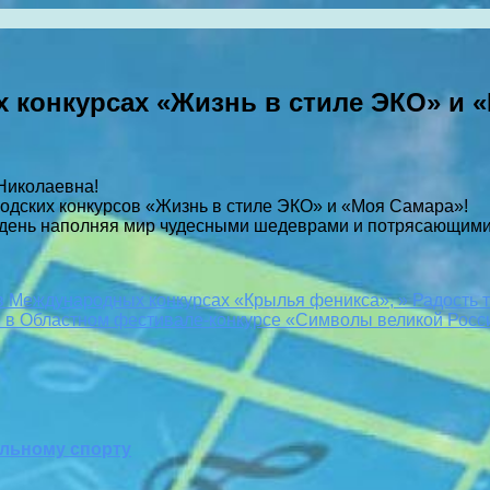
х конкурсах «Жизнь в стиле ЭКО» и 
Николаевна!
одских конкурсов «Жизнь в стиле ЭКО» и «Моя Самара»!
 день наполняя мир чудесными шедеврами и потрясающими
 Международных конкурсах «Крылья феникса», » Радость т
 в Областном фестивале-конкурсе «Символы великой Росс
альному спорту