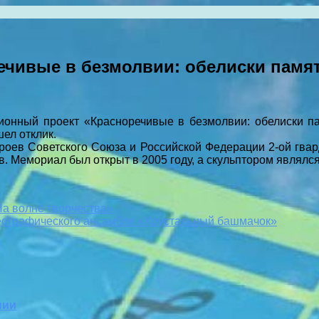
чивые в безмолвии: обелиски памя
ионный проект «Красноречивые в безмолвии: обелиски па
ел отклик.
оев Советского Союза и Российской Федерации 2-ой гвар
. Мемориал был открыт в 2005 году, а скульптором являлс
а волне творчества»
ографического ансамбля «Хрустальный башмачок»
нии