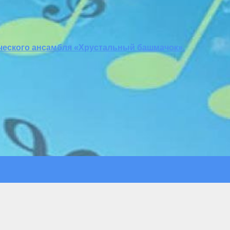
еского ансамбля «Хрустальный башмачок».