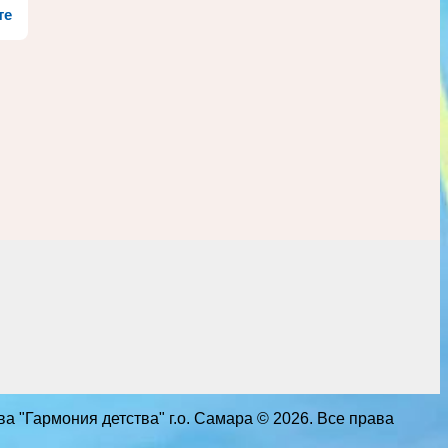
те
 "Гармония детства" г.о. Самара © 2026. Все права