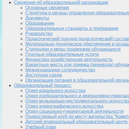
Сведения об образовательной организации
Основные сведения
Структура и органы управления образовательн
Документы
Образование
Образовательные стандарты и требования
Руководство
Педагогический (научно-педагогический) состав
Материально-техническое обеспечение и оснащ
Стипендии и меры поддержки обучающихся
Платные образовательные услуги
Финансово-хозяйственная деятельность
Вакантные места для приема (перевода) обуч
Международное сотрудничество
Доступная среда
Организация питания в образовательной орган
Образовательный процесс
Отдел вокального искусства
Отдел изобразительного и декоративно-приклад
Отдел музыкально-инструментального искусств
Отдел хореографического искусства
Отдел социально-гуманитарной деятельности
Подростковый клуб по месту жительства “Комет
Детский епархиальный образовательный центр 
Учебный план