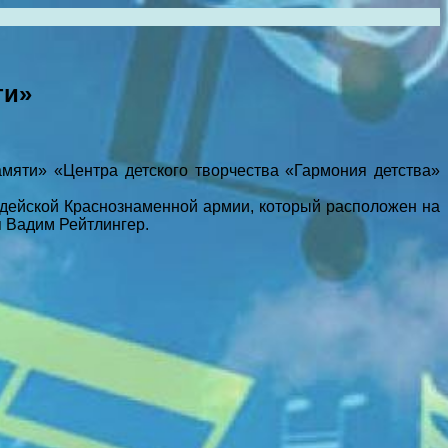
ти»
мяти» «Центра детского творчества «Гармония детства»
дейской Краснознаменной армии, который расположен на
я Вадим Рейтлингер.