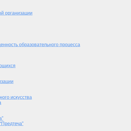
ой организации
енность образовательного процесса
ающихся
изации
ного искусства
а
а”
“Предтеча”