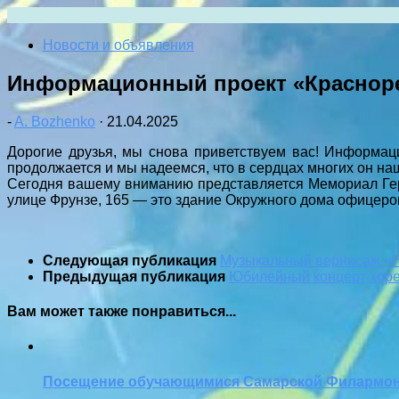
Перейти
к
Новости и объявления
содержимому
Информационный проект «Красноре
-
A. Bozhenko
·
21.04.2025
Дорогие друзья, мы снова приветствуем вас! Информац
продолжается и мы надеемся, что в сердцах многих он наш
Сегодня вашему вниманию представляется Мемориал Гер
улице Фрунзе, 165 — это здание Окружного дома офицеров
Следующая публикация
Музыкальный вернисаж «Н
Предыдущая публикация
Юбилейный концерт хоре
Вам может также понравиться...
Посещение обучающимися Самарской Филармо