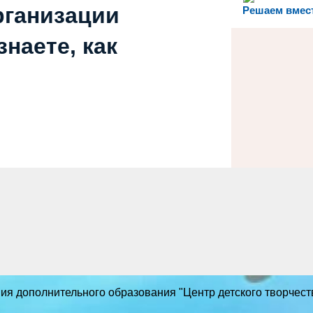
рганизации
Решаем вмес
наете, как
 дополнительного образования "Центр детского творчества