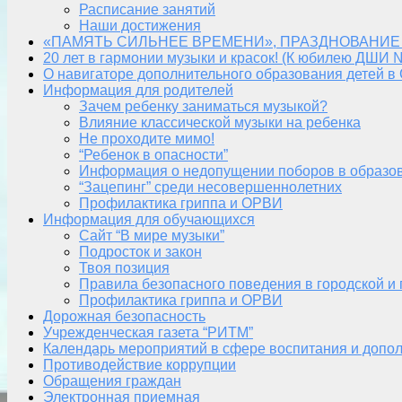
Расписание занятий
Наши достижения
«ПАМЯТЬ СИЛЬНЕЕ ВРЕМЕНИ», ПРАЗДНОВАНИЕ
20 лет в гармонии музыки и красок! (К юбилею ДШИ 
О навигаторе дополнительного образования детей в
Информация для родителей
Зачем ребенку заниматься музыкой?
Влияние классической музыки на ребенка
Не проходите мимо!
“Ребенок в опасности”
Информация о недопущении поборов в образо
“Зацепинг” среди несовершеннолетних
Профилактика гриппа и ОРВИ
Информация для обучающихся
Сайт “В мире музыки”
Подросток и закон
Твоя позиция
Правила безопасного поведения в городской и
Профилактика гриппа и ОРВИ
Дорожная безопасность
Учрежденческая газета “РИТМ”
Календарь мероприятий в сфере воспитания и допол
Противодействие коррупции
Обращения граждан
Электронная приемная