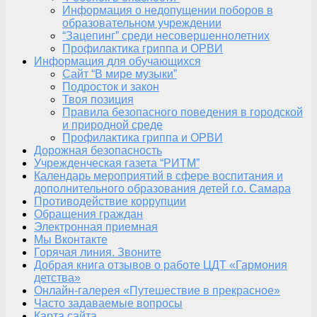
Информация о недопущении поборов в
образовательном учреждении
“Зацепинг” среди несовершеннолетних
Профилактика гриппа и ОРВИ
Информация для обучающихся
Сайт “В мире музыки”
Подросток и закон
Твоя позиция
Правила безопасного поведения в городской
и природной среде
Профилактика гриппа и ОРВИ
Дорожная безопасность
Учрежденческая газета “РИТМ”
Календарь мероприятий в сфере воспитания и
дополнительного образования детей г.о. Самара
Противодействие коррупции
Обращения граждан
Электронная приемная
Мы Вконтакте
Горячая линия. Звоните
Добрая книга отзывов о работе ЦДТ «Гармония
детства»
Онлайн-галерея «Путешествие в прекрасное»
Часто задаваемые вопросы
Карта сайта