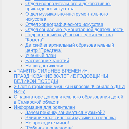
Отдел изобразительного и декоративно-
прикладного искусства
Отдел музыкально-инструментального
искусства
Отдел хореографического искусства
Отдел социально-гуманитарной деятельности
Подростковый клуб по месту жительства
“Комета”
Детский епархиальный образовательный
центр “Предтеча”
Учебный план
Расписание занятий
Наши достижения
«ПАМЯТЬ СИЛЬНЕЕ ВРЕМЕНИ»,
ПРАЗДНОВАНИЕ 80-ЛЕТИЕ ГОДОВЩИНЫ
ВЕЛИКОЙ ПОБЕДЫ
20 лет в гармонии музыки и красок! (К юбилею ДШИ
№15)
О навигаторе дополнительного образования детей
в Самарской области
Информация для родителей
Зачем ребенку заниматься музыкой?
Влияние классической музыки на ребенка
Не проходите мимо!
“Ребенок в опасности”