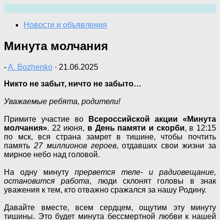
Перейти
к
Новости и объявления
содержимому
Минута молчания
-
A. Bozhenko
·
21.06.2025
Никто не забыт, ничто не забыто…
Уважаемые ребята, родители!
Примите участие во
Всероссийской акции «Минута
молчания»
. 22 июня,
в День памяти и скорби
, в 12:15
по мск, вся страна замрет в тишине, чтобы почтить
память
27 миллионов героев
, отдавших свои жизни за
мирное небо над головой.
На одну минуту
прервется теле- и радиовещание,
остановится работа
, люди склонят головы в знак
уважения к тем, кто отважно сражался за нашу Родину.
Давайте вместе, всем сердцем, ощутим эту минуту
тишины. Это будет минута бессмертной любви к нашей