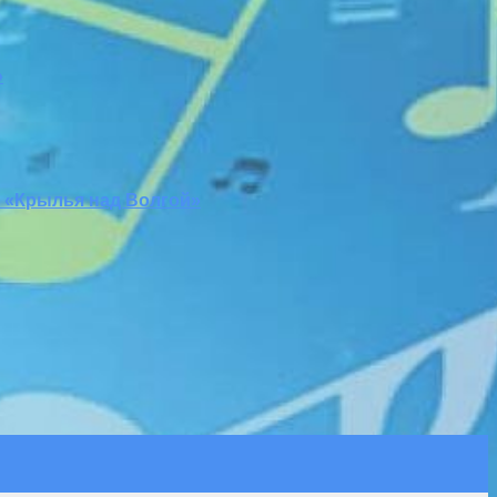
»
 «Крылья над Волгой»