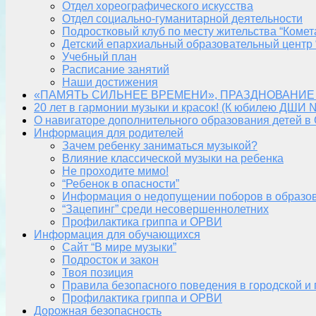
Отдел хореографического искусства
Отдел социально-гуманитарной деятельности
Подростковый клуб по месту жительства “Комет
Детский епархиальный образовательный центр 
Учебный план
Расписание занятий
Наши достижения
«ПАМЯТЬ СИЛЬНЕЕ ВРЕМЕНИ», ПРАЗДНОВАНИЕ
20 лет в гармонии музыки и красок! (К юбилею ДШИ 
О навигаторе дополнительного образования детей в
Информация для родителей
Зачем ребенку заниматься музыкой?
Влияние классической музыки на ребенка
Не проходите мимо!
“Ребенок в опасности”
Информация о недопущении поборов в образо
“Зацепинг” среди несовершеннолетних
Профилактика гриппа и ОРВИ
Информация для обучающихся
Сайт “В мире музыки”
Подросток и закон
Твоя позиция
Правила безопасного поведения в городской и
Профилактика гриппа и ОРВИ
Дорожная безопасность