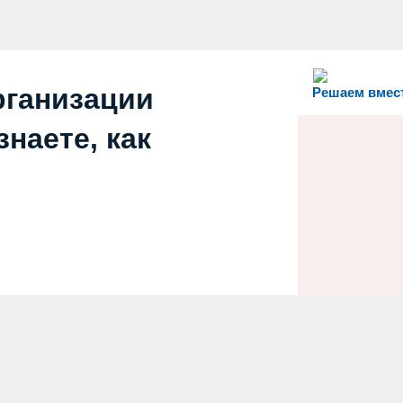
рганизации
Решаем вмес
наете, как