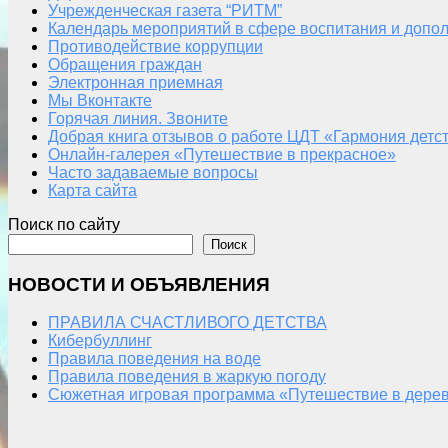
Учрежденческая газета “РИТМ”
Календарь мероприятий в сфере воспитания и допол
Противодействие коррупции
Обращения граждан
Электронная приемная
Мы Вконтакте
Горячая линия. Звоните
Добрая книга отзывов о работе ЦДТ «Гармония детс
Онлайн-галерея «Путешествие в прекрасное»
Часто задаваемые вопросы
Карта сайта
Поиск по сайту
Поиск
НОВОСТИ И ОБЪЯВЛЕНИЯ
ПРАВИЛА СЧАСТЛИВОГО ДЕТСТВА
Кибербуллинг
Правила поведения на воде
Правила поведения в жаркую погоду
Сюжетная игровая программа «Путешествие в дерев