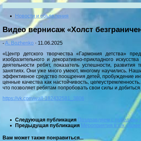
Перейти
к
Новости и объявления
содержимому
Видео вернисаж «Холст безграничен
-
A. Bozhenko
·
11.06.2025
«Центр детского творчества «Гармония детства» пре
изобразительного и декоративно-прикладного искусств
деятельности ребят, показатель успешности, развития 
занятиях. Они уже много умеют, многому научились. На
эффективное средство поощрения детей, пробуждение инте
ценные качества как настойчивость, целеустремленность
что позволяет ребятам попробовать свои силы и добитьс
https://vk.com/wall-182432581_3806
Следующая публикация
Поздравляем с победами в
Предыдущая публикация
Мероприятия в п/к «Коме
Вам может также понравиться...