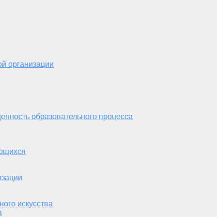
ой организации
енность образовательного процесса
ающихся
изации
ного искусства
а