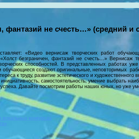
, фантазий не счесть…» (средний и 
дставляет: «Видео вернисаж творческих работ обучающ
а «Холст безграничен, фантазий не счесть…» Вернисаж т
творческих способностей. В представленных работах уж
ши обучающиеся создают оригинальные, неповторимых рабо
реса к труду, развитие эстетического и художественного в
, инициативность, самостоятельность, умение выбрать н
я успеха. Давайте посмотрим работы наших юных, но уже у
 вокальных конкурсах
та»