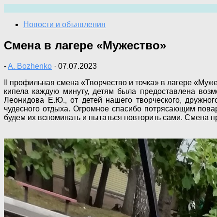
Перейти
к
Новости и объявления
содержимому
Смена в лагере «Мужество»
-
A. Bozhenko
·
07.07.2023
II профильная смена «Творчество и точка» в лагере «Муж
кипела каждую минуту, детям была предоставлена возм
Леонидова Е.Ю., от детей нашего творческого, дружно
чудесного отдыха. Огромное спасибо потрясающим повар
будем их вспоминать и пытаться повторить сами. Смена 