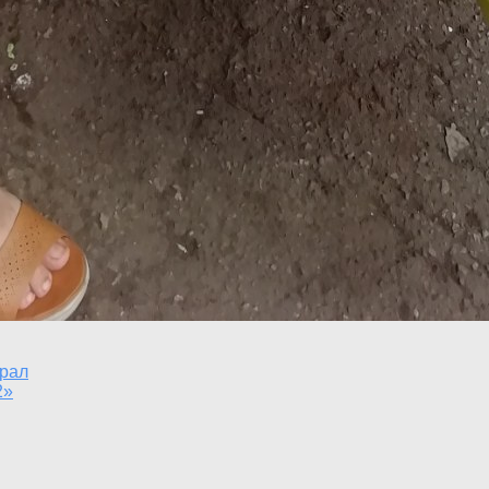
урал
2»