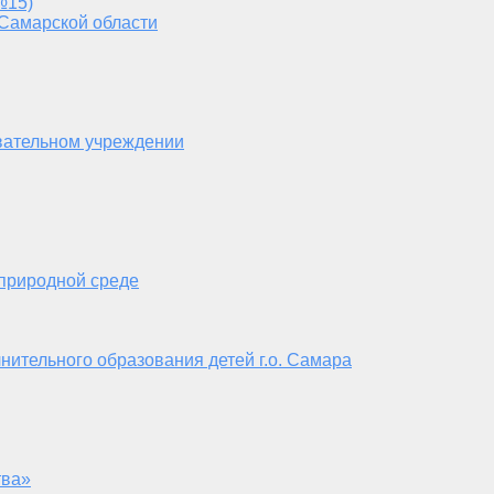
№15)
 Самарской области
вательном учреждении
 природной среде
нительного образования детей г.о. Самара
тва»