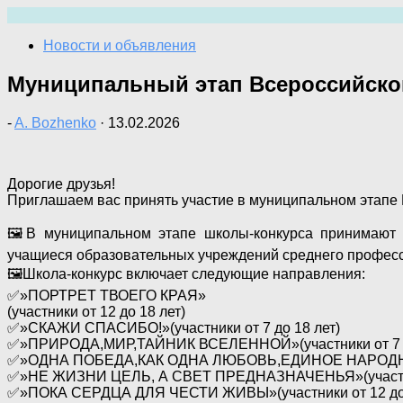
Перейти
к
Новости и объявления
содержимому
Муниципальный этап Всероссийской
-
A. Bozhenko
·
13.02.2026
Дорогие друзья!
Приглашаем вас принять участие в муниципальном этапе 
🖼В муниципальном этапе школы-конкурса принимают у
учащиеся образовательных учреждений среднего професс
🖼Школа-конкурс включает следующие направления:
✅️»ПОРТРЕТ ТВОЕГО КРАЯ»
(участники от 12 до 18 лет)
✅️»СКАЖИ СПАСИБО!»(участники от 7 до 18 лет)
✅️»ПРИРОДА,МИР,ТАЙНИК ВСЕЛЕННОЙ»(участники от 7 д
✅️»ОДНА ПОБЕДА,КАК ОДНА ЛЮБОВЬ,ЕДИНОЕ НАРОДНОЕ 
✅️»НЕ ЖИЗНИ ЦЕЛЬ, А СВЕТ ПРЕДНАЗНАЧЕНЬЯ»(участник
✅️»ПОКА СЕРДЦА ДЛЯ ЧЕСТИ ЖИВЫ»(участники от 12 до 