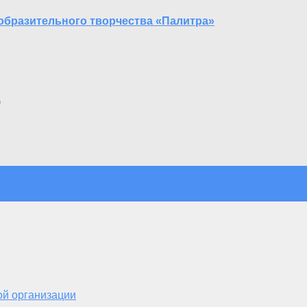
зобразительного творчества «Палитра»
а
ой организации