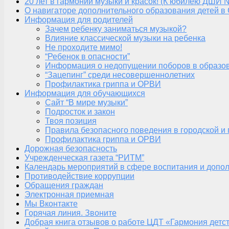
20 лет в гармонии музыки и красок! (К юбилею ДШИ 
О навигаторе дополнительного образования детей в
Информация для родителей
Зачем ребенку заниматься музыкой?
Влияние классической музыки на ребенка
Не проходите мимо!
“Ребенок в опасности”
Информация о недопущении поборов в образо
“Зацепинг” среди несовершеннолетних
Профилактика гриппа и ОРВИ
Информация для обучающихся
Сайт “В мире музыки”
Подросток и закон
Твоя позиция
Правила безопасного поведения в городской и
Профилактика гриппа и ОРВИ
Дорожная безопасность
Учрежденческая газета “РИТМ”
Календарь мероприятий в сфере воспитания и допол
Противодействие коррупции
Обращения граждан
Электронная приемная
Мы Вконтакте
Горячая линия. Звоните
Добрая книга отзывов о работе ЦДТ «Гармония детс