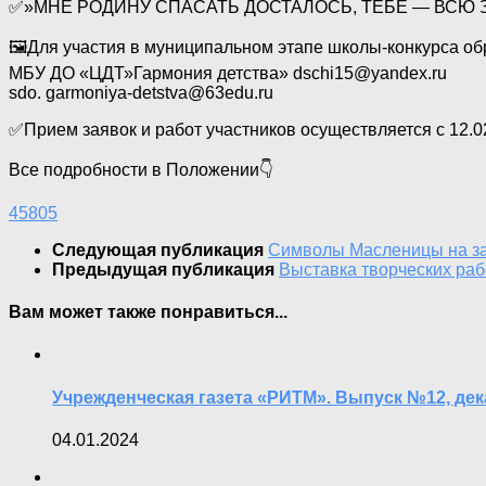
✅️»МНЕ РОДИНУ СПАСАТЬ ДОСТАЛОСЬ, ТЕБЕ — ВСЮ ЗЕМЛ
🖼Для участия в муниципальном этапе школы-конкурса об
МБУ ДО «ЦДТ»Гармония детства» dschi15@yandex.ru
sdo. garmoniya-detstva@63edu.ru
✅️Прием заявок и работ участников осуществляется с 12.02.
Все подробности в Положении👇
45805
Следующая публикация
Символы Масленицы на з
Предыдущая публикация
Выставка творческих ра
Вам может также понравиться...
Учрежденческая газета «РИТМ». Выпуск №12, дек
04.01.2024