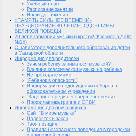
Учебный план
Расписание занятий
Наши достижения
«ПАМЯТЬ СИЛЬНЕЕ ВРЕМЕНИ»,
ПРАЗДНОВАНИЕ 80-ЛЕТИЕ ГОДОВЩИНЫ
ВЕЛИКОЙ ПОБЕДЫ
20 лет в гармонии музыки и красок! (К юбилею ДШИ
№15)
О навигаторе дополнительного образования детей
в Самарской области
Информация для родителей
Зачем ребенку заниматься музыкой?
Влияние классической музыки на ребенка
Не проходите мимо!
“Ребенок в опасности”
Информация о недопущении поборов в
образовательном учреждении
“Зацепинг” среди несовершеннолетних
Профилактика гриппа и ОРВИ
Информация для обучающихся
Сайт “В мире музыки”
Подросток и закон
Твоя позиция
Правила безопасного поведения в городской
и природной среде