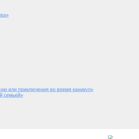
тва»
ню или приключения во время каникул»
й семьей»