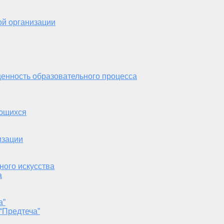
ой организации
енность образовательного процесса
ающихся
изации
ного искусства
а
а”
“Предтеча”