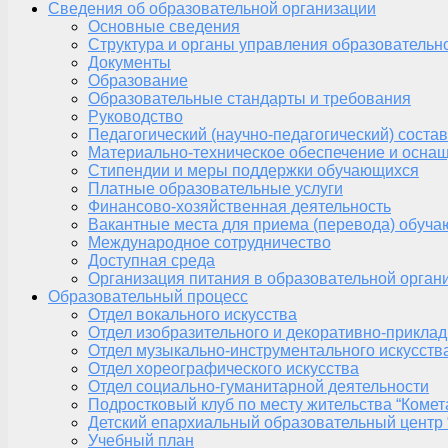
Сведения об образовательной организации
Основные сведения
Структура и органы управления образовательн
Документы
Образование
Образовательные стандарты и требования
Руководство
Педагогический (научно-педагогический) состав
Материально-техническое обеспечение и оснащ
Стипендии и меры поддержки обучающихся
Платные образовательные услуги
Финансово-хозяйственная деятельность
Вакантные места для приема (перевода) обуч
Международное сотрудничество
Доступная среда
Организация питания в образовательной орган
Образовательный процесс
Отдел вокального искусства
Отдел изобразительного и декоративно-приклад
Отдел музыкально-инструментального искусств
Отдел хореографического искусства
Отдел социально-гуманитарной деятельности
Подростковый клуб по месту жительства “Комет
Детский епархиальный образовательный центр 
Учебный план