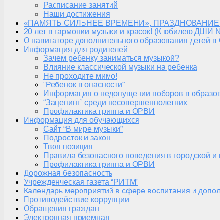
Расписание занятий
Наши достижения
«ПАМЯТЬ СИЛЬНЕЕ ВРЕМЕНИ», ПРАЗДНОВАНИЕ
20 лет в гармонии музыки и красок! (К юбилею ДШИ 
О навигаторе дополнительного образования детей в
Информация для родителей
Зачем ребенку заниматься музыкой?
Влияние классической музыки на ребенка
Не проходите мимо!
“Ребенок в опасности”
Информация о недопущении поборов в образо
“Зацепинг” среди несовершеннолетних
Профилактика гриппа и ОРВИ
Информация для обучающихся
Сайт “В мире музыки”
Подросток и закон
Твоя позиция
Правила безопасного поведения в городской и
Профилактика гриппа и ОРВИ
Дорожная безопасность
Учрежденческая газета “РИТМ”
Календарь мероприятий в сфере воспитания и допол
Противодействие коррупции
Обращения граждан
Электронная приемная