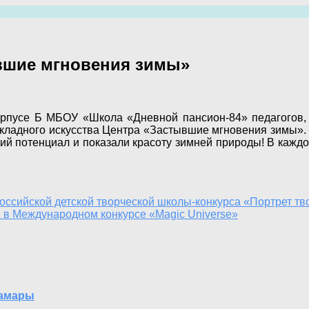
вшие мгновения зимы»
орпусе Б МБОУ «Школа «Дневной пансион-84» педагогов, 
кладного искусства Центра «Застывшие мгновения зимы». В
ий потенциал и показали красоту зимней природы! В каж
ссийской детской творческой школы-конкурса «Портрет тв
 в Международном конкурсе «Magic Universe»
Самары