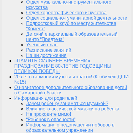
Отдел музыкально-инструментального
искусства
Отдел хореографического искусства
Отдел социально-гуманитарной деятельности
Подростковый клуб по месту жительства
“Комета”
Детский епархиальный образовательный
центр “Предтеча”
Учебный план
Расписание занятий
Наши достижения
«ПАМЯТЬ СИЛЬНЕЕ ВРЕМЕНИ»,
ПРАЗДНОВАНИЕ 80-ЛЕТИЕ ГОДОВЩИНЫ
ВЕЛИКОЙ ПОБЕДЫ
20 лет в гармонии музыки и красок! (К юбилею ДШИ
№15)
О навигаторе дополнительного образования детей
в Самарской области
Информация для родителей
Зачем ребенку заниматься музыкой?
Влияние классической музыки на ребенка
Не проходите мимо!
“Ребенок в опасности”
Информация о недопущении поборов в
образовательном учреждении