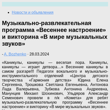
Перейти
к
Новости и объявления
содержимому
Музыкально-развлекательная
программа «Весеннее настроение»
и викторина «В мире музыкальных
звуков»
-
A. Bozhenko
·
28.03.2024
«Каникулы, каникулы — веселая пора. Каникулы,
каникулы — играет детвора…» Весенние каникулы в
самом разгаре!!! Педагоги вокального и музыкально-
инструментального отделений «Центра детского
творчества «Гармония детства» Юдина Елена
Сергеевна, Трошкова Светлана Евгеньевна, Антонова
Лада Валерьевна, Зубкова Антонина Андреевна,
Манунцев Михаил Шохинович, Ульдяров Александр
Семенович провели в п/к «Комета» для ребят
музыкально-развлекательную программу «Весеннее
настроение» и викторину «В мире музыкальных звуков».