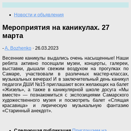
Перейти
к
Новости и объявления
содержимому
Мероприятия на каникулах. 27
марта
-
A. Bozhenko
·
26.03.2023
Весенние каникулы выдались очень насыщенные! Наши
ребята активно посещали музеи, концерты, галереи,
выставки, дышали свежим воздухом на прогулках по
Самаре, участвовали в различных мастер-классах,
музыкальных вечерах! И в заключительный день каникул
педагоги ДШИ №15 приглашают всех желающих на балет
«Жизель», а также в каникулярной школе досуга «Мы
вместе» — познакомиться с экспозициями Самарского
художественного музея и посмотреть балет «Спящая
красавица» и лирическую музыкальную фантазию
«Старинный анекдот».
Следующая публикация
Приглашаем на