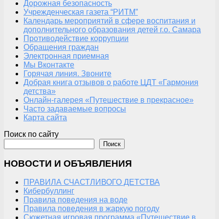
Дорожная безопасность
Учрежденческая газета “РИТМ”
Календарь мероприятий в сфере воспитания и
дополнительного образования детей г.о. Самара
Противодействие коррупции
Обращения граждан
Электронная приемная
Мы Вконтакте
Горячая линия. Звоните
Добрая книга отзывов о работе ЦДТ «Гармония
детства»
Онлайн-галерея «Путешествие в прекрасное»
Часто задаваемые вопросы
Карта сайта
Поиск по сайту
Поиск
НОВОСТИ И ОБЪЯВЛЕНИЯ
ПРАВИЛА СЧАСТЛИВОГО ДЕТСТВА
Кибербуллинг
Правила поведения на воде
Правила поведения в жаркую погоду
Сюжетная игровая программа «Путешествие в