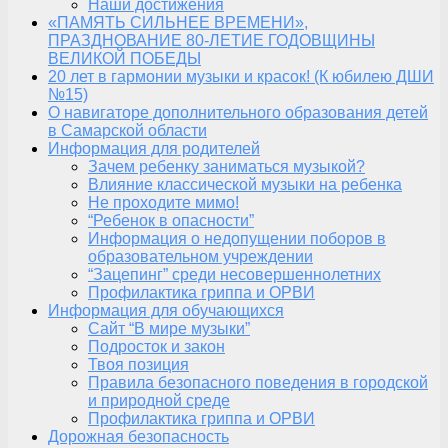
Наши достижения
«ПАМЯТЬ СИЛЬНЕЕ ВРЕМЕНИ»,
ПРАЗДНОВАНИЕ 80-ЛЕТИЕ ГОДОВЩИНЫ
ВЕЛИКОЙ ПОБЕДЫ
20 лет в гармонии музыки и красок! (К юбилею ДШИ
№15)
О навигаторе дополнительного образования детей
в Самарской области
Информация для родителей
Зачем ребенку заниматься музыкой?
Влияние классической музыки на ребенка
Не проходите мимо!
“Ребенок в опасности”
Информация о недопущении поборов в
образовательном учреждении
“Зацепинг” среди несовершеннолетних
Профилактика гриппа и ОРВИ
Информация для обучающихся
Сайт “В мире музыки”
Подросток и закон
Твоя позиция
Правила безопасного поведения в городской
и природной среде
Профилактика гриппа и ОРВИ
Дорожная безопасность