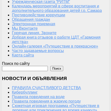
Учрежденческая газета “РИТМ”
Календарь мероприятий в сфере воспитания и
дополнительного образования детей г.о. Самара
Противодействие коррупции
Обращения граждан
Электронная приемная
Мы Вконтакте
Горячая линия. Звоните
Добрая книга отзывов о работе ЦДТ «Гармония
детства»
Онлайн-галерея «Путешествие в прекрасное»
Часто задаваемые вопросы
Карта сайта
Поиск по сайту
Поиск
НОВОСТИ И ОБЪЯВЛЕНИЯ
ПРАВИЛА СЧАСТЛИВОГО ДЕТСТВА
Кибербуллинг
Правила поведения на воде
Правила поведения в жаркую погоду
Сюжетная игровая программа «Путешествие в
деревню или приключения во время каникул»