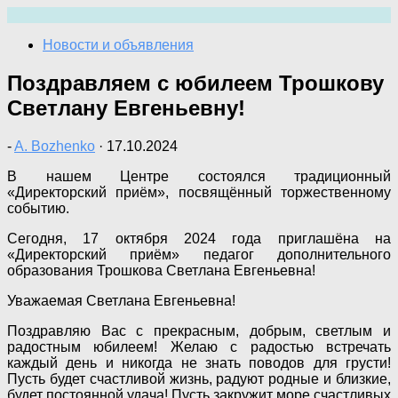
Перейти
к
Новости и объявления
содержимому
Поздравляем с юбилеем Трошкову
Светлану Евгеньевну!
-
A. Bozhenko
·
17.10.2024
В нашем Центре состоялся традиционный
«Директорский приём», посвящённый торжественному
событию.
Сегодня, 17 октября 2024 года приглашёна на
«Директорский приём» педагог дополнительного
образования Трошкова Светлана Евгеньевна!
Уважаемая Светлана Евгеньевна!
Поздравляю Вас с прекрасным, добрым, светлым и
радостным юбилеем! Желаю с радостью встречать
каждый день и никогда не знать поводов для грусти!
Пусть будет счастливой жизнь, радуют родные и близкие,
будет постоянной удача! Пусть закружит море счастливых