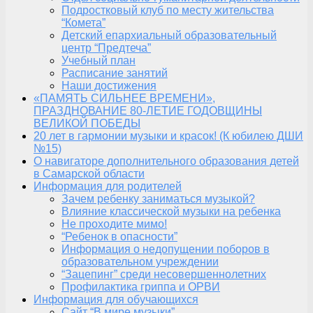
Подростковый клуб по месту жительства
“Комета”
Детский епархиальный образовательный
центр “Предтеча”
Учебный план
Расписание занятий
Наши достижения
«ПАМЯТЬ СИЛЬНЕЕ ВРЕМЕНИ»,
ПРАЗДНОВАНИЕ 80-ЛЕТИЕ ГОДОВЩИНЫ
ВЕЛИКОЙ ПОБЕДЫ
20 лет в гармонии музыки и красок! (К юбилею ДШИ
№15)
О навигаторе дополнительного образования детей
в Самарской области
Информация для родителей
Зачем ребенку заниматься музыкой?
Влияние классической музыки на ребенка
Не проходите мимо!
“Ребенок в опасности”
Информация о недопущении поборов в
образовательном учреждении
“Зацепинг” среди несовершеннолетних
Профилактика гриппа и ОРВИ
Информация для обучающихся
Сайт “В мире музыки”