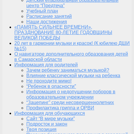
Детский епархиальный образовательный
центр “Предтеча”
Учебный план
Расписание занятий
Наши достижения
«ПАМЯТЬ СИЛЬНЕЕ ВРЕМЕНИ»,
ПРАЗДНОВАНИЕ 80-ЛЕТИЕ ГОДОВЩИНЫ
ВЕЛИКОЙ ПОБЕДЫ
20 лет в гармонии музыки и красок! (К юбилею ДШИ
№15)
О навигаторе дополнительного образования детей
в Самарской области
Информация для родителей
Зачем ребенку заниматься музыкой?
Влияние классической музыки на ребенка
Не проходите мимо!
“Ребенок в опасности”
Информация о недопущении поборов в
образовательном учреждении
“Зацепинг” среди несовершеннолетних
Профилактика гриппа и ОРВИ
Информация для обучающихся
Сайт “В мире музыки”
Подросток и закон
Твоя позиция