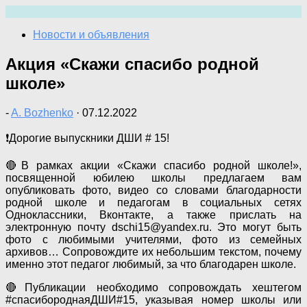
Перейти
к
Новости и объявления
содержимому
Акция «Скажи спасибо родной
школе»
-
A. Bozhenko
·
07.12.2022
❗Дорогие выпускники ДШИ # 15!
🔴В рамках акции «Скажи спасибо родной школе!»,
посвященной юбилею школы предлагаем вам
опубликовать фото, видео со словами благодарности
родной школе и педагогам в социальных сетях
Одноклассники, Вконтакте, а также прислать на
электронную почту dschi15@yandex.ru. Это могут быть
фото с любимыми учителями, фото из семейных
архивов… Сопровождите их небольшим текстом, почему
именно этот педагог любимый, за что благодарен школе.
🔴Публикации необходимо сопровождать хештегом
#спасибороднаяДШИ#15, указывая номер школы или