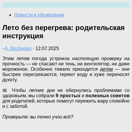
Перейти
к
Новости и объявления
содержимому
Лето без перегрева: родительская
инструкция
-
A. Bozhenko
·
12.07.2025
Этим летом погода устроила
настоящую проверку
на
прочность — не спасают ни тень, ни вентилятор, ни даже
мороженое. Особенно тяжело приходится
детям
— они
быстрее перегреваются, теряют воду и хуже переносят
духоту.
📅 Чтобы летние дни не обернулись проблемами со
здоровьем, мы собрали
9 простых
и
полезных советов
для родителей, которые помогут пережить жару спокойно
и с заботой.
Проверьте: вы точно учли всё?