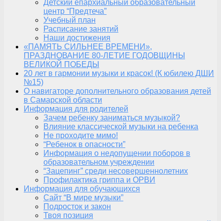
Детский епархиальный образовательный
центр “Предтеча”
Учебный план
Расписание занятий
Наши достижения
«ПАМЯТЬ СИЛЬНЕЕ ВРЕМЕНИ»,
ПРАЗДНОВАНИЕ 80-ЛЕТИЕ ГОДОВЩИНЫ
ВЕЛИКОЙ ПОБЕДЫ
20 лет в гармонии музыки и красок! (К юбилею ДШИ
№15)
О навигаторе дополнительного образования детей
в Самарской области
Информация для родителей
Зачем ребенку заниматься музыкой?
Влияние классической музыки на ребенка
Не проходите мимо!
“Ребенок в опасности”
Информация о недопущении поборов в
образовательном учреждении
“Зацепинг” среди несовершеннолетних
Профилактика гриппа и ОРВИ
Информация для обучающихся
Сайт “В мире музыки”
Подросток и закон
Твоя позиция