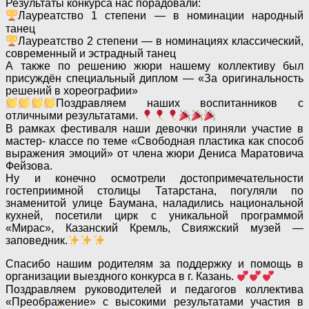
Результаты конкурса нас порадовали:
Лауреатство 1 степени — в номинации народный
танец
Лауреатство 2 степени — в номинациях классический,
современный и эстрадный танец
А также по решению жюри нашему коллективу был
присуждён специальный диплом — «За оригинальность
решений в хореографии»
Поздравляем наших воспитанников с
отличными результатами.
В рамках фестиваля наши девочки приняли участие в
мастер- классе по теме «Свободная пластика как способ
выражения эмоций» от члена жюри Дениса Маратовича
Фейзова.
Ну и конечно осмотрели достопримечательности
гостеприимной столицы Татарстана, погуляли по
знаменитой улице Баумана, наладились национальной
кухней, посетили цирк с уникальной программой
«Мирас», Казанский Кремль, Свияжский музей —
заповедник.
Спасибо нашим родителям за поддержку и помощь в
организации выездного конкурса в г. Казань.
Поздравляем руководителей и педагогов коллектива
«Преображение» с высокими результатами участия в