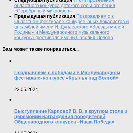
Следующая публикация
Итоги проведения
областного конкурса детского сольного пения
«Серебряный микрофон»
Предыдущая публикация
Поздравляем с в
Областном фестивале-конкурсе юных вокалистов и
ансамблей имени И. Дунаевского «Звезды милой
Родины» и Международного музыкального
конкурса-фестиваля имени Савелия Орлова
Вам может также понравиться...
Поздравляем с победами в Международном
фестивале- конкурсе «Крылья над Волгой»
22.05.2024
Выступление Карповой В. В. в круглом столе и
церемонии награждения победителей
Общенародного конкурса «Наша Победа»