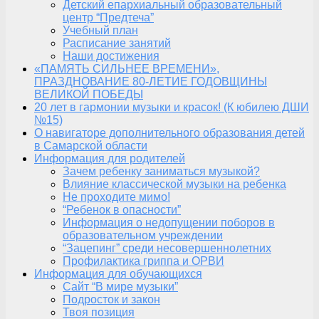
Детский епархиальный образовательный
центр “Предтеча”
Учебный план
Расписание занятий
Наши достижения
«ПАМЯТЬ СИЛЬНЕЕ ВРЕМЕНИ»,
ПРАЗДНОВАНИЕ 80-ЛЕТИЕ ГОДОВЩИНЫ
ВЕЛИКОЙ ПОБЕДЫ
20 лет в гармонии музыки и красок! (К юбилею ДШИ
№15)
О навигаторе дополнительного образования детей
в Самарской области
Информация для родителей
Зачем ребенку заниматься музыкой?
Влияние классической музыки на ребенка
Не проходите мимо!
“Ребенок в опасности”
Информация о недопущении поборов в
образовательном учреждении
“Зацепинг” среди несовершеннолетних
Профилактика гриппа и ОРВИ
Информация для обучающихся
Сайт “В мире музыки”
Подросток и закон
Твоя позиция