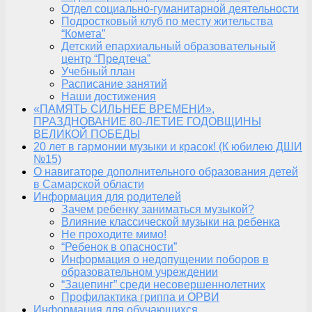
Отдел социально-гуманитарной деятельности
Подростковый клуб по месту жительства
“Комета”
Детский епархиальный образовательный
центр “Предтеча”
Учебный план
Расписание занятий
Наши достижения
«ПАМЯТЬ СИЛЬНЕЕ ВРЕМЕНИ»,
ПРАЗДНОВАНИЕ 80-ЛЕТИЕ ГОДОВЩИНЫ
ВЕЛИКОЙ ПОБЕДЫ
20 лет в гармонии музыки и красок! (К юбилею ДШИ
№15)
О навигаторе дополнительного образования детей
в Самарской области
Информация для родителей
Зачем ребенку заниматься музыкой?
Влияние классической музыки на ребенка
Не проходите мимо!
“Ребенок в опасности”
Информация о недопущении поборов в
образовательном учреждении
“Зацепинг” среди несовершеннолетних
Профилактика гриппа и ОРВИ
Информация для обучающихся