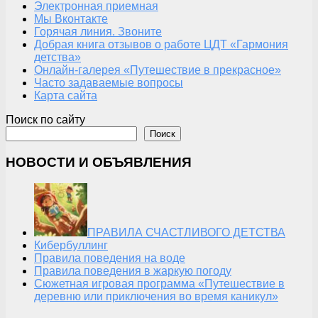
Электронная приемная
Мы Вконтакте
Горячая линия. Звоните
Добрая книга отзывов о работе ЦДТ «Гармония
детства»
Онлайн-галерея «Путешествие в прекрасное»
Часто задаваемые вопросы
Карта сайта
Поиск по сайту
Поиск
НОВОСТИ И ОБЪЯВЛЕНИЯ
ПРАВИЛА СЧАСТЛИВОГО ДЕТСТВА
Кибербуллинг
Правила поведения на воде
Правила поведения в жаркую погоду
Сюжетная игровая программа «Путешествие в
деревню или приключения во время каникул»