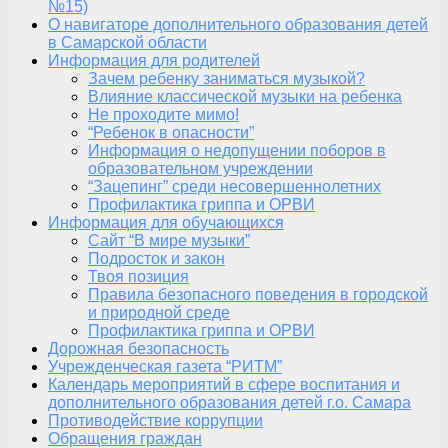
№15)
О навигаторе дополнительного образования детей
в Самарской области
Информация для родителей
Зачем ребенку заниматься музыкой?
Влияние классической музыки на ребенка
Не проходите мимо!
“Ребенок в опасности”
Информация о недопущении поборов в
образовательном учреждении
“Зацепинг” среди несовершеннолетних
Профилактика гриппа и ОРВИ
Информация для обучающихся
Сайт “В мире музыки”
Подросток и закон
Твоя позиция
Правила безопасного поведения в городской
и природной среде
Профилактика гриппа и ОРВИ
Дорожная безопасность
Учрежденческая газета “РИТМ”
Календарь мероприятий в сфере воспитания и
дополнительного образования детей г.о. Самара
Противодействие коррупции
Обращения граждан