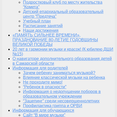
Подростковый клуб по месту жительства
“Комета”
Детский епархиальный образовательный
центр “Предтеча”
Учебный план
Расписание занятий
Наши достижения
«ПАМЯТЬ СИЛЬНЕЕ ВРЕМЕНИ»,
ПРАЗДНОВАНИЕ 80-ЛЕТИЕ ГОДОВЩИНЫ
ВЕЛИКОЙ ПОБЕДЫ
20 лет в гармонии музыки и красок! (К юбилею ДШИ
№15)
О навигаторе дополнительного образования детей
в Самарской области
Информация для родителей
Зачем ребенку заниматься музыкой?
Влияние классической музыки на ребенка
Не проходите мимо!
“Ребенок в опасности”
Информация о недопущении поборов в
образовательном учреждении
“Зацепинг” среди несовершеннолетних
Профилактика гриппа и ОРВИ
Информация для обучающихся
Сайт “В мире музыки”