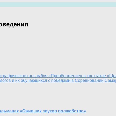
поведения
еографического ансамбля «Преображение» в спектакле «Ще
гогов и их обучающихся с победами в Соревновании Самар
альманах «Оживших звуков волшебство»