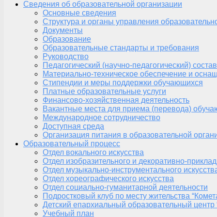
Сведения об образовательной организации
Основные сведения
Структура и органы управления образовательн
Документы
Образование
Образовательные стандарты и требования
Руководство
Педагогический (научно-педагогический) состав
Материально-техническое обеспечение и оснащ
Стипендии и меры поддержки обучающихся
Платные образовательные услуги
Финансово-хозяйственная деятельность
Вакантные места для приема (перевода) обуч
Международное сотрудничество
Доступная среда
Организация питания в образовательной орган
Образовательный процесс
Отдел вокального искусства
Отдел изобразительного и декоративно-приклад
Отдел музыкально-инструментального искусств
Отдел хореографического искусства
Отдел социально-гуманитарной деятельности
Подростковый клуб по месту жительства “Комет
Детский епархиальный образовательный центр 
Учебный план