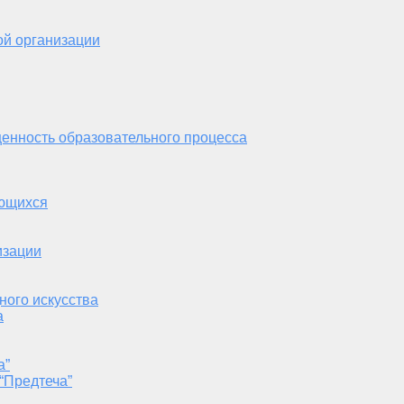
ой организации
енность образовательного процесса
ающихся
изации
ного искусства
а
а”
“Предтеча”