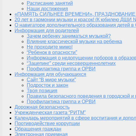
Расписание занятий
Наши достижения
«ПАМЯТЬ СИЛЬНЕЕ ВРЕМЕНИ», ПРАЗДНОВАНИЕ
20 лет в гармонии музыки и красок! (К юбилею ДШИ 
О навигаторе дополнительного образования детей в
Информация для родителей
Зачем ребенку заниматься музыкой?
Влияние классической музыки на ребенка
Не проходите мимо!
“Ребенок в опасности”
Информация о недопущении поборов в образо
“Зацепинг” среди несовершеннолетних
Профилактика гриппа и ОРВИ
Информация для обучающихся
Сайт “В мире музыки”
Подросток и закон
Твоя позиция
Правила безопасного поведения в городской и
Профилактика гриппа и ОРВИ
Дорожная безопасность
Учрежденческая газета “РИТМ”
Календарь мероприятий в сфере воспитания и допол
Противодействие коррупции
Обращения граждан
Электронная приемная