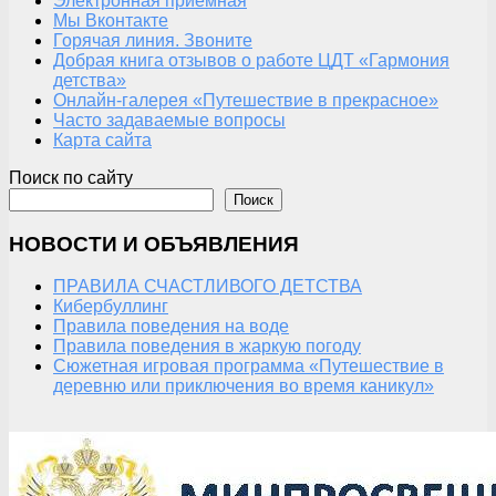
Электронная приемная
Мы Вконтакте
Горячая линия. Звоните
Добрая книга отзывов о работе ЦДТ «Гармония
детства»
Онлайн-галерея «Путешествие в прекрасное»
Часто задаваемые вопросы
Карта сайта
Поиск по сайту
Поиск
НОВОСТИ И ОБЪЯВЛЕНИЯ
ПРАВИЛА СЧАСТЛИВОГО ДЕТСТВА
Кибербуллинг
Правила поведения на воде
Правила поведения в жаркую погоду
Сюжетная игровая программа «Путешествие в
деревню или приключения во время каникул»