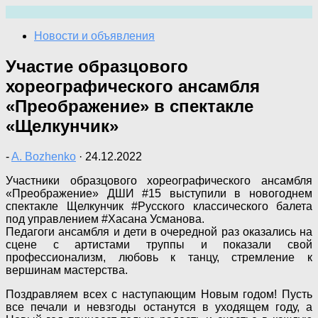
Перейти
к
Новости и объявления
содержимому
Участие образцового
хореографического ансамбля
«Преображение» в спектакле
«Щелкунчик»
-
A. Bozhenko
·
24.12.2022
Участники образцового хореографического ансамбля
«Преображение» ДШИ #15 выступили в новогоднем
спектакле Щелкунчик #Русского классического балета
под управлением #Хасана Усманова.
Педагоги ансамбля и дети в очередной раз оказались на
сцене с артистами труппы и показали свой
профессионализм, любовь к танцу, стремление к
вершинам мастерства.
Поздравляем всех с наступающим Новым годом! Пусть
все печали и невзгоды останутся в уходящем году, а