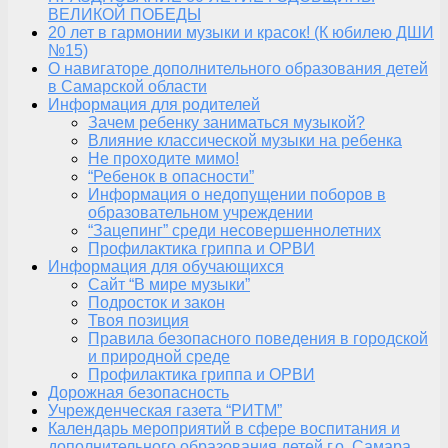
ВЕЛИКОЙ ПОБЕДЫ
20 лет в гармонии музыки и красок! (К юбилею ДШИ
№15)
О навигаторе дополнительного образования детей
в Самарской области
Информация для родителей
Зачем ребенку заниматься музыкой?
Влияние классической музыки на ребенка
Не проходите мимо!
“Ребенок в опасности”
Информация о недопущении поборов в
образовательном учреждении
“Зацепинг” среди несовершеннолетних
Профилактика гриппа и ОРВИ
Информация для обучающихся
Сайт “В мире музыки”
Подросток и закон
Твоя позиция
Правила безопасного поведения в городской
и природной среде
Профилактика гриппа и ОРВИ
Дорожная безопасность
Учрежденческая газета “РИТМ”
Календарь мероприятий в сфере воспитания и
дополнительного образования детей г.о. Самара