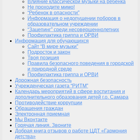
Влияние классической музыки на ребенка
Не проходите мимо!
“Ребенок в опасности”
Информация о недопущении поборов в
образовательном учреждении
“Зацепинг” среди несовершеннолетних
Профилактика гриппа и ОРВИ
Информация для обучающихся
Сайт “В мире музыки”
Подросток и закон
Твоя позиция
Правила безопасного поведения в городской
и природной среде
Профилактика гриппа и ОРВИ
Дорожная безопасность
Учрежденческая газета “РИТМ”
Календарь мероприятий в сфере воспитания и
дополнительного образования детей г.о. Самара
Противодействие коррупции
Обращения граждан
Электронная приемная
Мы Вконтакте
Горячая линия. Звоните
Добрая книга отзывов о работе ЦДТ «Гармония
детства»