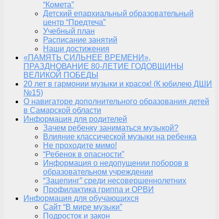
“Комета”
Детский епархиальный образовательный
центр “Предтеча”
Учебный план
Расписание занятий
Наши достижения
«ПАМЯТЬ СИЛЬНЕЕ ВРЕМЕНИ»,
ПРАЗДНОВАНИЕ 80-ЛЕТИЕ ГОДОВЩИНЫ
ВЕЛИКОЙ ПОБЕДЫ
20 лет в гармонии музыки и красок! (К юбилею ДШИ
№15)
О навигаторе дополнительного образования детей
в Самарской области
Информация для родителей
Зачем ребенку заниматься музыкой?
Влияние классической музыки на ребенка
Не проходите мимо!
“Ребенок в опасности”
Информация о недопущении поборов в
образовательном учреждении
“Зацепинг” среди несовершеннолетних
Профилактика гриппа и ОРВИ
Информация для обучающихся
Сайт “В мире музыки”
Подросток и закон