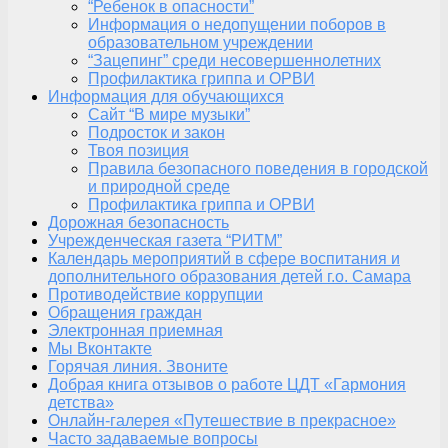
“Ребенок в опасности”
Информация о недопущении поборов в
образовательном учреждении
“Зацепинг” среди несовершеннолетних
Профилактика гриппа и ОРВИ
Информация для обучающихся
Сайт “В мире музыки”
Подросток и закон
Твоя позиция
Правила безопасного поведения в городской
и природной среде
Профилактика гриппа и ОРВИ
Дорожная безопасность
Учрежденческая газета “РИТМ”
Календарь мероприятий в сфере воспитания и
дополнительного образования детей г.о. Самара
Противодействие коррупции
Обращения граждан
Электронная приемная
Мы Вконтакте
Горячая линия. Звоните
Добрая книга отзывов о работе ЦДТ «Гармония
детства»
Онлайн-галерея «Путешествие в прекрасное»
Часто задаваемые вопросы