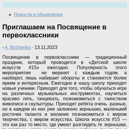
Перейти
к
Новости и объявления
содержимому
Приглашаем на Посвящение в
первоклассники
-
A. Bozhenko
·
13.11.2023
Посвящение в первоклассники — традиционный
праздник, который проводится в «Детской школе
искусств #15» ежегодно. Популярность этого
мероприятия не меркнет с каждым годом, а
наоборот, лишь набирает обороты и становится более
ярким и интересным. Ежегодно в нашу школу приходят
новые ученики. Приходят для того, чтобы обучаться игре
на различных музыкальных инструментах, научиться
красиво петь, танцевать, познакомиться с таинством
живописи и скульптуры. Приходят ребята очень разные,
но в каждом из них уже заложено зернышко, маленький
росточек таланта и желание познакомиться с миром
творчества, с миром искусства. Школа искусств #15 —
это как раз то место, где умеют разглядеть те зернышки,