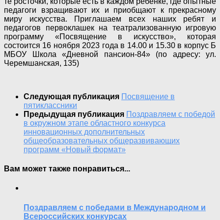
те росточки, которые есть в каждом ребенке, где опытные
педагоги взращивают их и приобщают к прекрасному
миру искусства. Приглашаем всех наших ребят и
педагогов первоклашек на театрализованную игровую
программу «Посвящение в искусство», которая
состоится 16 ноября 2023 года в 14.00 и 15.30 в корпус Б
МБОУ Школа «Дневной пансион-84» (по адресу: ул.
Черемшанская, 135)
Следующая публикация
Посвящение в
пятиклассники
Предыдущая публикация
Поздравляем с победой
в окружном этапе областного конкурса
инновационных дополнительных
общеобразовательных общеразвивающих
программ «Новый формат»
Вам может также понравиться...
Поздравляем с победами в Международном и
Всероссийских конкурсах