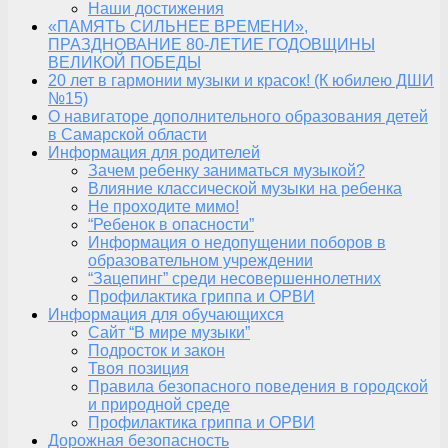
Наши достижения
«ПАМЯТЬ СИЛЬНЕЕ ВРЕМЕНИ»,
ПРАЗДНОВАНИЕ 80-ЛЕТИЕ ГОДОВЩИНЫ
ВЕЛИКОЙ ПОБЕДЫ
20 лет в гармонии музыки и красок! (К юбилею ДШИ
№15)
О навигаторе дополнительного образования детей
в Самарской области
Информация для родителей
Зачем ребенку заниматься музыкой?
Влияние классической музыки на ребенка
Не проходите мимо!
“Ребенок в опасности”
Информация о недопущении поборов в
образовательном учреждении
“Зацепинг” среди несовершеннолетних
Профилактика гриппа и ОРВИ
Информация для обучающихся
Сайт “В мире музыки”
Подросток и закон
Твоя позиция
Правила безопасного поведения в городской
и природной среде
Профилактика гриппа и ОРВИ
Дорожная безопасность