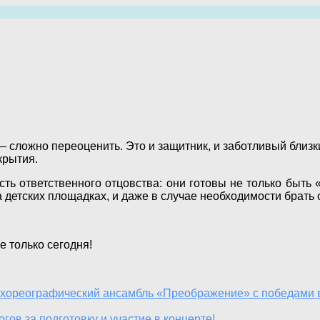
 — сложно переоценить. Это и защитник, и заботливый близки
крытия.
ь ответственного отцовства: они готовы не только быть 
на детских площадках, и даже в случае необходимости брать
е только сегодня!
хореографический ансамбль «Преображение» с победами в
ов за подготовку и участие в концерте!