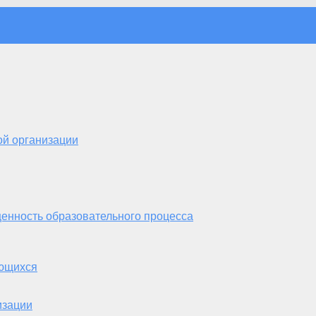
ой организации
енность образовательного процесса
ающихся
изации