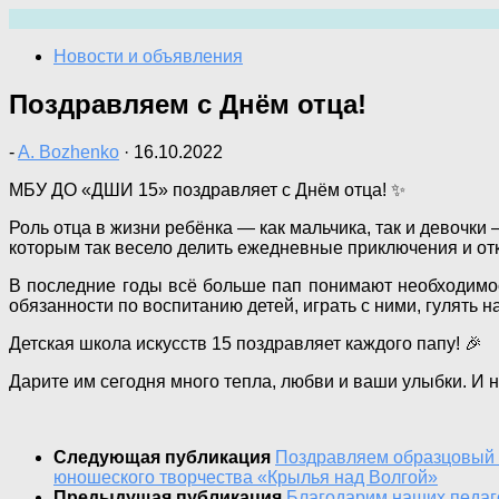
Перейти
к
Новости и объявления
содержимому
Поздравляем с Днём отца!
-
A. Bozhenko
·
16.10.2022
МБУ ДО «ДШИ 15» поздравляет с Днём отца! ✨
Роль отца в жизни ребёнка — как мальчика, так и девочки
которым так весело делить ежедневные приключения и от
В последние годы всё больше пап понимают необходимост
обязанности по воспитанию детей, играть с ними, гулять 
Детская школа искусств 15 поздравляет каждого папу! 🎉
Дарите им сегодня много тепла, любви и ваши улыбки. И н
Следующая публикация
Поздравляем образцовый 
юношеского творчества «Крылья над Волгой»
Предыдущая публикация
Благодарим наших педагог