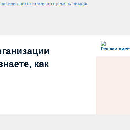
ню или приключения во время каникул»
рганизации
Решаем вмес
наете, как