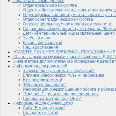
Образовательный процесс
Отдел вокального искусства
Отдел изобразительного и декоративно-приклад
Отдел музыкально-инструментального искусств
Отдел хореографического искусства
Отдел социально-гуманитарной деятельности
Подростковый клуб по месту жительства “Комет
Детский епархиальный образовательный центр 
Учебный план
Расписание занятий
Наши достижения
«ПАМЯТЬ СИЛЬНЕЕ ВРЕМЕНИ», ПРАЗДНОВАНИЕ
20 лет в гармонии музыки и красок! (К юбилею ДШИ 
О навигаторе дополнительного образования детей в
Информация для родителей
Зачем ребенку заниматься музыкой?
Влияние классической музыки на ребенка
Не проходите мимо!
“Ребенок в опасности”
Информация о недопущении поборов в образо
“Зацепинг” среди несовершеннолетних
Профилактика гриппа и ОРВИ
Информация для обучающихся
Сайт “В мире музыки”
Подросток и закон