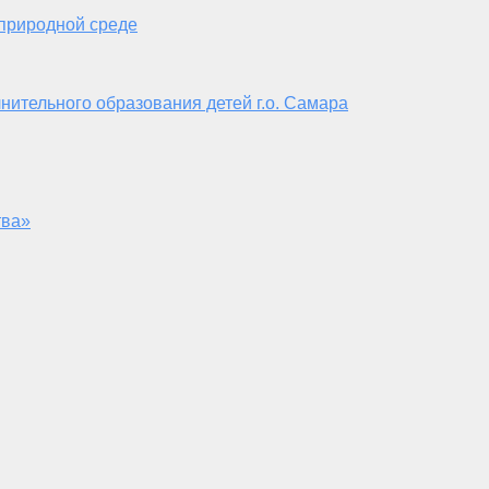
 природной среде
нительного образования детей г.о. Самара
тва»