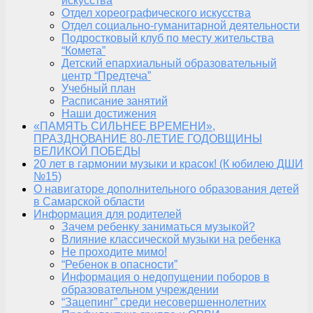
искусства
Отдел хореографического искусства
Отдел социально-гуманитарной деятельности
Подростковый клуб по месту жительства
“Комета”
Детский епархиальный образовательный
центр “Предтеча”
Учебный план
Расписание занятий
Наши достижения
«ПАМЯТЬ СИЛЬНЕЕ ВРЕМЕНИ»,
ПРАЗДНОВАНИЕ 80-ЛЕТИЕ ГОДОВЩИНЫ
ВЕЛИКОЙ ПОБЕДЫ
20 лет в гармонии музыки и красок! (К юбилею ДШИ
№15)
О навигаторе дополнительного образования детей
в Самарской области
Информация для родителей
Зачем ребенку заниматься музыкой?
Влияние классической музыки на ребенка
Не проходите мимо!
“Ребенок в опасности”
Информация о недопущении поборов в
образовательном учреждении
“Зацепинг” среди несовершеннолетних