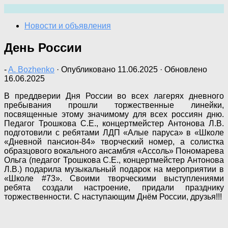
Перейти
к
Новости и объявления
содержимому
День России
-
A. Bozhenko
· Опубликовано
11.06.2025
· Обновлено
16.06.2025
В преддверии Дня России во всех лагерях дневного
пребывания прошли торжественные линейки,
посвященные этому значимому для всех россиян дню.
Педагог Трошкова С.Е., концертмейстер Антонова Л.В.
подготовили с ребятами ЛДП «Алые паруса» в «Школе
«Дневной пансион-84» творческий номер, а солистка
образцового вокального ансамбля «Ассоль» Пономарева
Ольга (педагог Трошкова С.Е., концертмейстер Антонова
Л.В.) подарила музыкальный подарок на мероприятии в
«Школе #73». Своими творческими выступлениями
ребята создали настроение, придали празднику
торжественности. С наступающим Днём России, друзья!!!