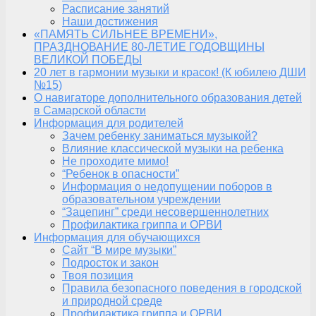
Расписание занятий
Наши достижения
«ПАМЯТЬ СИЛЬНЕЕ ВРЕМЕНИ»,
ПРАЗДНОВАНИЕ 80-ЛЕТИЕ ГОДОВЩИНЫ
ВЕЛИКОЙ ПОБЕДЫ
20 лет в гармонии музыки и красок! (К юбилею ДШИ
№15)
О навигаторе дополнительного образования детей
в Самарской области
Информация для родителей
Зачем ребенку заниматься музыкой?
Влияние классической музыки на ребенка
Не проходите мимо!
“Ребенок в опасности”
Информация о недопущении поборов в
образовательном учреждении
“Зацепинг” среди несовершеннолетних
Профилактика гриппа и ОРВИ
Информация для обучающихся
Сайт “В мире музыки”
Подросток и закон
Твоя позиция
Правила безопасного поведения в городской
и природной среде
Профилактика гриппа и ОРВИ