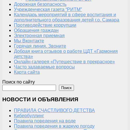
Дорожная безопасность
Учрежденческая газета “РИТМ”
Календарь мероприятий в сфере воспитания и
дополнительного образования детей г.о. Самара
Противодействие коррупции
Обращения граждан
Электронная приемная
Мы Вконтакте
Горячая линия. Звоните
Добрая книга отзывов о работе ЦДТ «Гармония
детства»
Онлайн-галерея «Путешествие в прекрасное»
Часто задаваемые вопросы
Карта сайта
Поиск по сайту
Поиск
НОВОСТИ И ОБЪЯВЛЕНИЯ
ПРАВИЛА СЧАСТЛИВОГО ДЕТСТВА
Кибербуллинг
Правила поведения на воде
Правила поведения в жаркую погоду