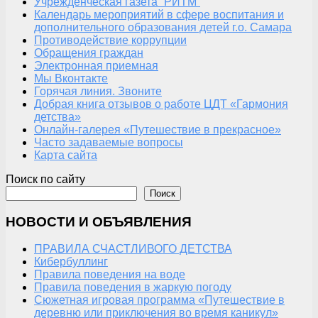
Учрежденческая газета “РИТМ”
Календарь мероприятий в сфере воспитания и
дополнительного образования детей г.о. Самара
Противодействие коррупции
Обращения граждан
Электронная приемная
Мы Вконтакте
Горячая линия. Звоните
Добрая книга отзывов о работе ЦДТ «Гармония
детства»
Онлайн-галерея «Путешествие в прекрасное»
Часто задаваемые вопросы
Карта сайта
Поиск по сайту
Поиск
НОВОСТИ И ОБЪЯВЛЕНИЯ
ПРАВИЛА СЧАСТЛИВОГО ДЕТСТВА
Кибербуллинг
Правила поведения на воде
Правила поведения в жаркую погоду
Сюжетная игровая программа «Путешествие в
деревню или приключения во время каникул»