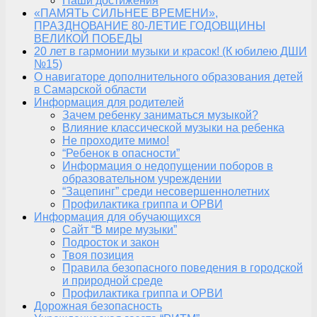
Наши достижения
«ПАМЯТЬ СИЛЬНЕЕ ВРЕМЕНИ»,
ПРАЗДНОВАНИЕ 80-ЛЕТИЕ ГОДОВЩИНЫ
ВЕЛИКОЙ ПОБЕДЫ
20 лет в гармонии музыки и красок! (К юбилею ДШИ
№15)
О навигаторе дополнительного образования детей
в Самарской области
Информация для родителей
Зачем ребенку заниматься музыкой?
Влияние классической музыки на ребенка
Не проходите мимо!
“Ребенок в опасности”
Информация о недопущении поборов в
образовательном учреждении
“Зацепинг” среди несовершеннолетних
Профилактика гриппа и ОРВИ
Информация для обучающихся
Сайт “В мире музыки”
Подросток и закон
Твоя позиция
Правила безопасного поведения в городской
и природной среде
Профилактика гриппа и ОРВИ
Дорожная безопасность