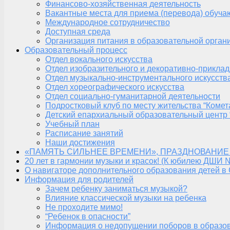
Финансово-хозяйственная деятельность
Вакантные места для приема (перевода) обуч
Международное сотрудничество
Доступная среда
Организация питания в образовательной орган
Образовательный процесс
Отдел вокального искусства
Отдел изобразительного и декоративно-приклад
Отдел музыкально-инструментального искусств
Отдел хореографического искусства
Отдел социально-гуманитарной деятельности
Подростковый клуб по месту жительства “Комет
Детский епархиальный образовательный центр 
Учебный план
Расписание занятий
Наши достижения
«ПАМЯТЬ СИЛЬНЕЕ ВРЕМЕНИ», ПРАЗДНОВАНИЕ
20 лет в гармонии музыки и красок! (К юбилею ДШИ 
О навигаторе дополнительного образования детей в
Информация для родителей
Зачем ребенку заниматься музыкой?
Влияние классической музыки на ребенка
Не проходите мимо!
“Ребенок в опасности”
Информация о недопущении поборов в образо