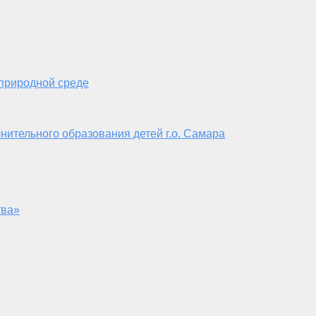
 природной среде
нительного образования детей г.о. Самара
тва»