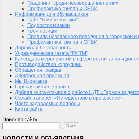
“Зацепинг” среди несовершеннолетних
Профилактика гриппа и ОРВИ
Информация для обучающихся
Сайт “В мире музыки”
Подросток и закон
Твоя позиция
Правила безопасного поведения в городской и
Профилактика гриппа и ОРВИ
Дорожная безопасность
Учрежденческая газета “РИТМ”
Календарь мероприятий в сфере воспитания и допол
Противодействие коррупции
Обращения граждан
Электронная приемная
Мы Вконтакте
Горячая линия. Звоните
Добрая книга отзывов о работе ЦДТ «Гармония детс
Онлайн-галерея «Путешествие в прекрасное»
Часто задаваемые вопросы
Карта сайта
Поиск по сайту
Поиск
НОВОСТИ И ОБЪЯВЛЕНИЯ