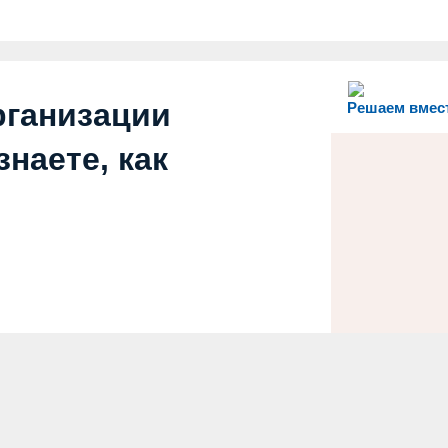
рганизации
Решаем вмес
наете, как