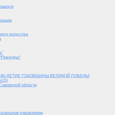
ающихся
изации
ного искусства
а
а”
“Предтеча”
 80-ЛЕТИЕ ГОДОВЩИНЫ ВЕЛИКОЙ ПОБЕДЫ
№15)
 Самарской области
вательном учреждении