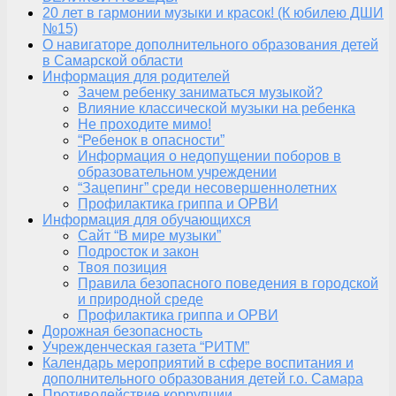
20 лет в гармонии музыки и красок! (К юбилею ДШИ
№15)
О навигаторе дополнительного образования детей
в Самарской области
Информация для родителей
Зачем ребенку заниматься музыкой?
Влияние классической музыки на ребенка
Не проходите мимо!
“Ребенок в опасности”
Информация о недопущении поборов в
образовательном учреждении
“Зацепинг” среди несовершеннолетних
Профилактика гриппа и ОРВИ
Информация для обучающихся
Сайт “В мире музыки”
Подросток и закон
Твоя позиция
Правила безопасного поведения в городской
и природной среде
Профилактика гриппа и ОРВИ
Дорожная безопасность
Учрежденческая газета “РИТМ”
Календарь мероприятий в сфере воспитания и
дополнительного образования детей г.о. Самара
Противодействие коррупции