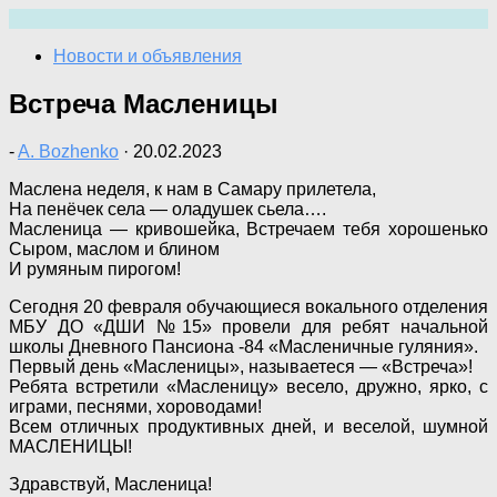
Перейти
к
Новости и объявления
содержимому
Встреча Масленицы
-
A. Bozhenko
·
20.02.2023
Маслена неделя, к нам в Самару прилетела,
На пенёчек села — оладушек сьела….
Масленица — кривошейка, Встречаем тебя хорошенько
Сыром, маслом и блином
И румяным пирогом!
Сегодня 20 февраля обучающиеся вокального отделения
МБУ ДО «ДШИ №15» провели для ребят начальной
школы Дневного Пансиона -84 «Масленичные гуляния».
Первый день «Масленицы», называетеся — «Встреча»!
Ребята встретили «Масленицу» весело, дружно, ярко, с
играми, песнями, хороводами!
Всем отличных продуктивных дней, и веселой, шумной
МАСЛЕНИЦЫ!
Здравствуй, Масленица!