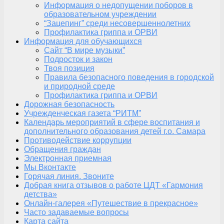
Информация о недопущении поборов в
образовательном учреждении
“Зацепинг” среди несовершеннолетних
Профилактика гриппа и ОРВИ
Информация для обучающихся
Сайт “В мире музыки”
Подросток и закон
Твоя позиция
Правила безопасного поведения в городской
и природной среде
Профилактика гриппа и ОРВИ
Дорожная безопасность
Учрежденческая газета “РИТМ”
Календарь мероприятий в сфере воспитания и
дополнительного образования детей г.о. Самара
Противодействие коррупции
Обращения граждан
Электронная приемная
Мы Вконтакте
Горячая линия. Звоните
Добрая книга отзывов о работе ЦДТ «Гармония
детства»
Онлайн-галерея «Путешествие в прекрасное»
Часто задаваемые вопросы
Карта сайта