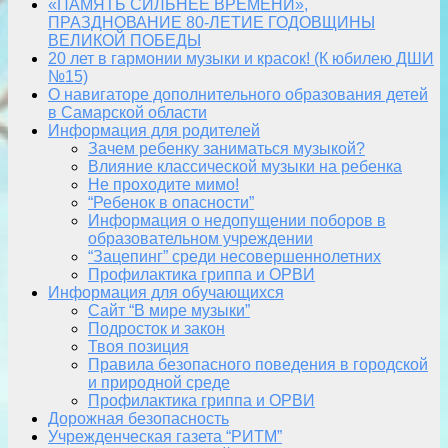
«ПАМЯТЬ СИЛЬНЕЕ ВРЕМЕНИ»,
ПРАЗДНОВАНИЕ 80-ЛЕТИЕ ГОДОВЩИНЫ
ВЕЛИКОЙ ПОБЕДЫ
20 лет в гармонии музыки и красок! (К юбилею ДШИ
№15)
О навигаторе дополнительного образования детей
в Самарской области
Информация для родителей
Зачем ребенку заниматься музыкой?
Влияние классической музыки на ребенка
Не проходите мимо!
“Ребенок в опасности”
Информация о недопущении поборов в
образовательном учреждении
“Зацепинг” среди несовершеннолетних
Профилактика гриппа и ОРВИ
Информация для обучающихся
Сайт “В мире музыки”
Подросток и закон
Твоя позиция
Правила безопасного поведения в городской
и природной среде
Профилактика гриппа и ОРВИ
Дорожная безопасность
Учрежденческая газета “РИТМ”