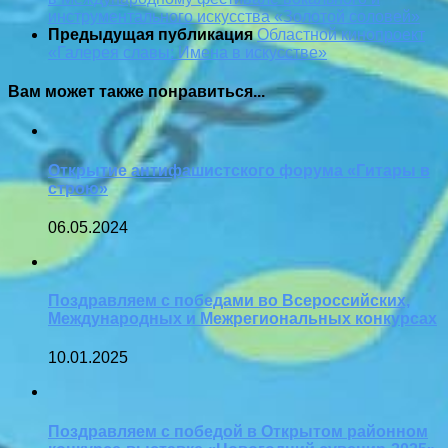
инструментального искусства «Золотой соловей»
Предыдущая публикация
Областной кинопроект
«Галерея славы: Имена в искусстве»
Вам может также понравиться...
Открытие антифашистского форума «Гитары в
строю»
06.05.2024
Поздравляем с победами во Всероссийских,
Международных и Межрегиональных конкурсах
10.01.2025
Поздравляем с победой в Открытом районном