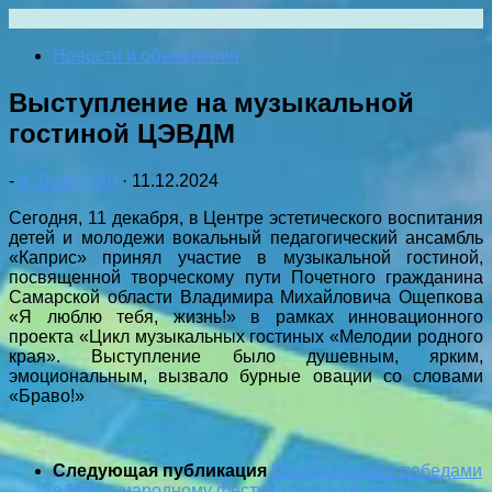
Перейти
к
Новости и объявления
содержимому
Выступление на музыкальной
гостиной ЦЭВДМ
-
A. Bozhenko
·
11.12.2024
Сегодня, 11 декабря, в Центре эстетического воспитания
детей и молодежи вокальный педагогический ансамбль
«Каприс» принял участие в музыкальной гостиной,
посвященной творческому пути Почетного гражданина
Самарской области Владимира Михайловича Ощепкова
«Я люблю тебя, жизнь!» в рамках инновационного
проекта «Цикл музыкальных гостиных «Мелодии родного
края». Выступление было душевным, ярким,
эмоциональным, вызвало бурные овации со словами
«Браво!»
Следующая публикация
Поздравляем с победами
в Международному фестивале вокального и