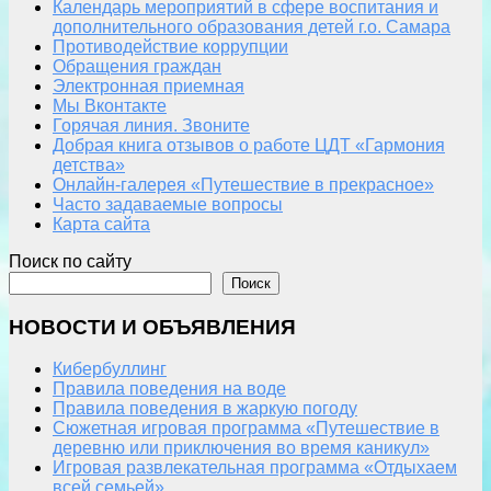
Календарь мероприятий в сфере воспитания и
дополнительного образования детей г.о. Самара
Противодействие коррупции
Обращения граждан
Электронная приемная
Мы Вконтакте
Горячая линия. Звоните
Добрая книга отзывов о работе ЦДТ «Гармония
детства»
Онлайн-галерея «Путешествие в прекрасное»
Часто задаваемые вопросы
Карта сайта
Поиск по сайту
Поиск
НОВОСТИ И ОБЪЯВЛЕНИЯ
Кибербуллинг
Правила поведения на воде
Правила поведения в жаркую погоду
Сюжетная игровая программа «Путешествие в
деревню или приключения во время каникул»
Игровая развлекательная программа «Отдыхаем
всей семьей»