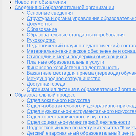
Новости и объявления
Сведения об образовательной организации
Основные сведения
Структура и органы управления образовательн
Документы
Образование
Образовательные стандарты и требования
Руководство
Педагогический (научно-педагогический) состав
Материально-техническое обеспечение и оснащ
Стипендии и меры поддержки обучающихся
Платные образовательные услуги
Финансово-хозяйственная деятельность
Вакантные места для приема (перевода) обуч
Международное сотрудничество
Доступная среда
Организация питания в образовательной орган
Образовательный процесс
Отдел вокального искусства
Отдел изобразительного и декоративно-приклад
Отдел музыкально-инструментального искусств
Отдел хореографического искусства
Отдел социально-гуманитарной деятельности
Подростковый клуб по месту жительства “Комет
Детский епархиальный образовательный центр 