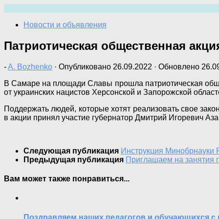
Перейти
к
Новости и объявления
содержимому
Патриотическая общественная акци
-
A. Bozhenko
· Опубликовано
26.09.2022
· Обновлено
26.0
В Самаре на площади Славы прошла патриотическая обще
от украинских нацистов Херсонской и Запорожской област
Поддержать людей, которые хотят реализовать свое зако
в акции принял участие губернатор Дмитрий Игоревич Аза
Следующая публикация
Инструкция Минобрнауки Р
Предыдущая публикация
Приглашаем на занятия 
Вам может также понравиться...
Поздравляем наших педагогов и обучающихся с 