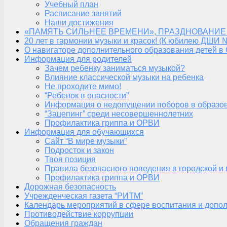
Учебный план
Расписание занятий
Наши достижения
«ПАМЯТЬ СИЛЬНЕЕ ВРЕМЕНИ», ПРАЗДНОВАНИЕ
20 лет в гармонии музыки и красок! (К юбилею ДШИ 
О навигаторе дополнительного образования детей в
Информация для родителей
Зачем ребенку заниматься музыкой?
Влияние классической музыки на ребенка
Не проходите мимо!
“Ребенок в опасности”
Информация о недопущении поборов в образо
“Зацепинг” среди несовершеннолетних
Профилактика гриппа и ОРВИ
Информация для обучающихся
Сайт “В мире музыки”
Подросток и закон
Твоя позиция
Правила безопасного поведения в городской и
Профилактика гриппа и ОРВИ
Дорожная безопасность
Учрежденческая газета “РИТМ”
Календарь мероприятий в сфере воспитания и допол
Противодействие коррупции
Обращения граждан