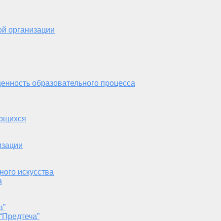
ой организации
енность образовательного процесса
ающихся
изации
ного искусства
а
а”
“Предтеча”