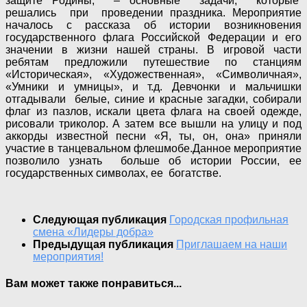
защите Родины, – основные задачи, которые
решались при проведении праздника. Мероприятие
началось с рассказа об истории возникновения
государственного флага Российской Федерации и его
значении в жизни нашей страны. В игровой части
ребятам предложили путешествие по станциям
«Историческая», «Художественная», «Символичная»,
«Умники и умницы», и т.д. Девчонки и мальчишки
отгадывали белые, синие и красные загадки, собирали
флаг из пазлов, искали цвета флага на своей одежде,
рисовали триколор. А затем все вышли на улицу и под
аккорды известной песни «Я, ты, он, она» приняли
участие в танцевальном флешмобе.Данное мероприятие
позволило узнать больше об истории России, ее
государственных символах, ее богатстве.
Следующая публикация
Городская профильная
смена «Лидеры добра»
Предыдущая публикация
Приглашаем на наши
мероприятия!
Вам может также понравиться...